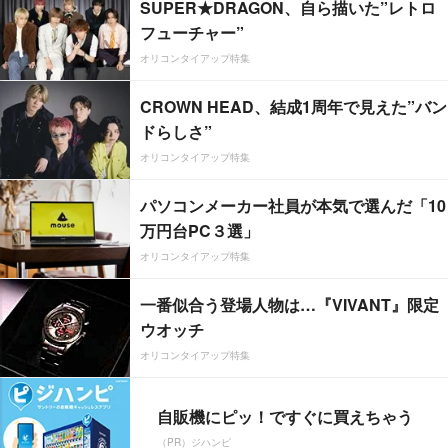
SUPER★DRAGON、自ら描いた”レトロ
フューチャー”
オリコンタイアップ特集
CROWN HEAD、結成1周年で見えた”バン
ドらしさ”
オリコンタイアップ特集
パソコンメーカー社員が本気で選んだ「10
万円台PC３選」
オリコンタイアップ特集
一番似合う登場人物は…『VIVANT』限定
ウオッチ
オリコンタイアップ特集
自販機にピッ！ですぐに買えちゃう
（PR）ジハンピ