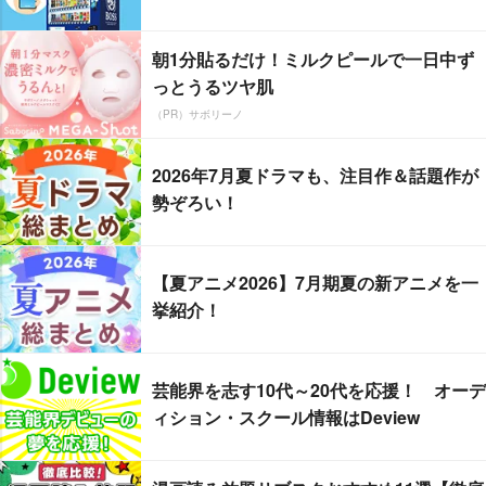
朝1分貼るだけ！ミルクピールで一日中ず
っとうるツヤ肌
（PR）サボリーノ
2026年7月夏ドラマも、注目作＆話題作が
勢ぞろい！
【夏アニメ2026】7月期夏の新アニメを一
挙紹介！
芸能界を志す10代～20代を応援！ オーデ
ィション・スクール情報はDeview