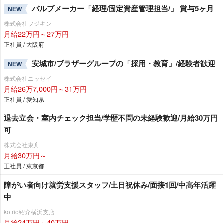
バルブメーカー「経理/固定資産管理担当/」 賞与5ヶ月
NEW
株式会社フジキン
月給22万円～27万円
正社員 / 大阪府
安城市/ブラザーグループの「採用・教育」/経験者歓迎
NEW
株式会社ニッセイ
月給26万7,000円～31万円
正社員 / 愛知県
退去立会・室内チェック担当/学歴不問の未経験歓迎/月給30万円
可
株式会社東舟
月給30万円～
正社員 / 東京都
障がい者向け就労支援スタッフ/土日祝休み/面接1回/中高年活躍
中
kotrio紹介横浜支店
月給24万円～40万円