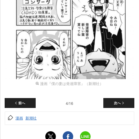
漫画『僕の妻は発達障害』（新潮社）
前へ
4/16
次へ
漫画
新潮社