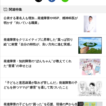
関連特集
公表する著名人も増加…発達障害やHSP、精神科医が
明かす「向いている職業」
発達障害をクリエイティブに昇華した“葉っぱ切り
絵”に称賛「自分の特性が、良い方向に進む実感」
発達障害・知的障害の“ぽんちゃん”が教えてくれ
た“普通”の幸せとは
「子どもと意思疎通が取れず苦しんだ」発達障害の子
どもを持つママが“療育”を通して気づいたこと
発達障害の子どもの“困った”を応援、現場の声から生