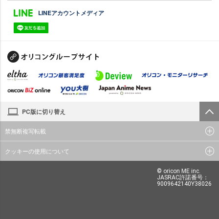
LINEアカウントメディア
PC版に切り替え
禁無断複写転載
クッキーの使用について
© oricon ME inc.
JASRAC許諾番号：
9009642140Y38026