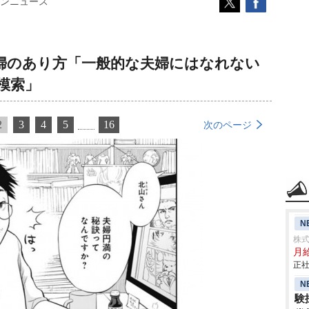
ンニュース
婦のあり方「一般的な夫婦にはなれない
模索」
2
3
4
5
16
次のページ
N
株
月給
正社
N
験