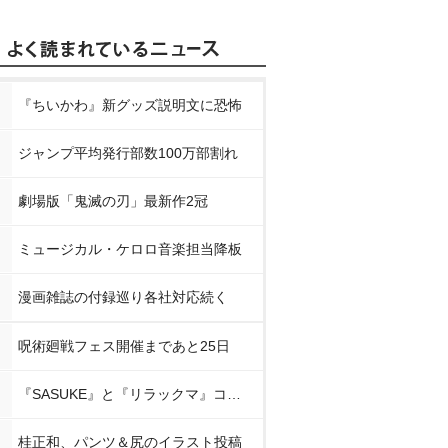
『ちいかわ』新グッズ説明文に恐怖
ジャンプ平均発行部数100万部割れ
劇場版「鬼滅の刃」最新作2冠
ミュージカル・ケロロ音楽担当降板
漫画雑誌の付録巡り各社対応続く
呪術廻戦フェス開催まであと25日
『SASUKE』と『リラックマ』コラボ
桂正和、パンツ＆尻のイラスト投稿