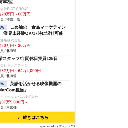
与年2回
会社RIOT GROUP
給28万円～60万円
員 / 神奈川県
こめ油の「食品マーケティン
EW
」/業界未経験OK/17時に退社可能
和油脂株式会社
給20万円～30万円
員 / 北海道
業スタッフ/年間休日実質125日
式会社ネクステージ
32万円～64万4,000円
員 / 北海道
英語を活かせる映像機器の
EW
MarCom担当」
ンキュージャパン株式会社
37万5,000円～
員 / 東京都
続きはこちら
sponsored by 求人ボックス