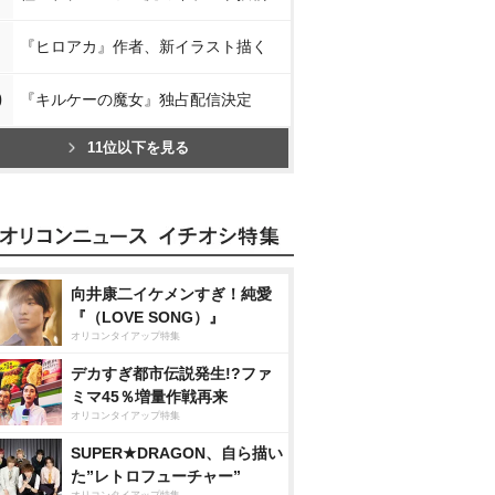
『ヒロアカ』作者、新イラスト描く
0
『キルケーの魔女』独占配信決定
11位以下を見る
向井康二イケメンすぎ！純愛
『（LOVE SONG）』
オリコンタイアップ特集
デカすぎ都市伝説発生!?ファ
ミマ45％増量作戦再来
オリコンタイアップ特集
SUPER★DRAGON、自ら描い
た”レトロフューチャー”