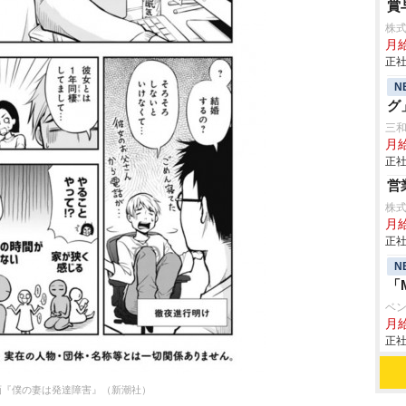
賞
株式
月
正社
N
グ
三
月
正社
営
株
月給
正社
N
「
ベ
月給
正社
画『僕の妻は発達障害』（新潮社）