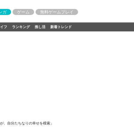
ンガ
ゲーム
無料ゲームプレイ
イフ
ランキング
推し活
新着トレンド
が、自分たちなりの幸せを模索」