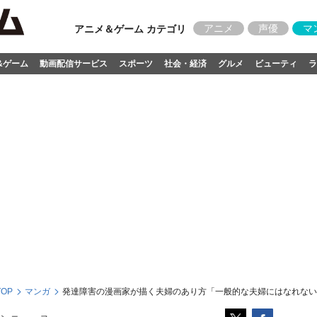
アニメ
声優
マ
アニメ＆ゲーム カテゴリ
&ゲーム
動画配信サービス
スポーツ
社会・経済
グルメ
ビューティ
ラ
OP
マンガ
発達障害の漫画家が描く夫婦のあり方「一般的な夫婦にはなれない