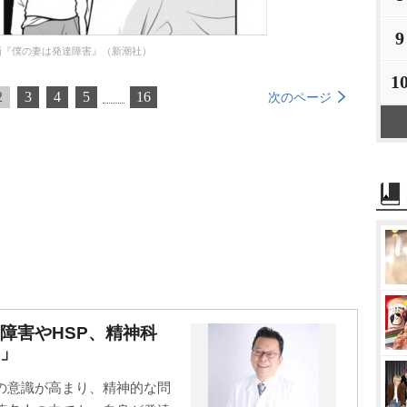
9
画『僕の妻は発達障害』（新潮社）
1
2
3
4
5
16
次のページ
障害やHSP、精神科
」
の意識が高まり、精神的な問