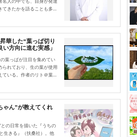
著名人の中でも、自身が発達
てきたかを語ることも多...
昇華した“葉っぱ切り
良い方向に進む実感」
枚の葉っぱが注目を集めてい
められており、生の葉が使用
ている。作者のリト＠葉...
ちゃん”が教えてくれ
”との日常を描いた『うちの
子と生きる』（扶桑社）。他