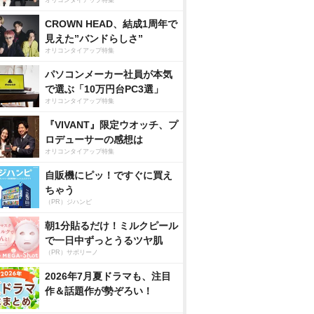
オリコンタイアップ特集
CROWN HEAD、結成1周年で
見えた”バンドらしさ”
オリコンタイアップ特集
パソコンメーカー社員が本気
で選ぶ「10万円台PC3選」
オリコンタイアップ特集
『VIVANT』限定ウオッチ、プ
ロデューサーの感想は
オリコンタイアップ特集
自販機にピッ！ですぐに買え
ちゃう
（PR）ジハンピ
朝1分貼るだけ！ミルクピール
で一日中ずっとうるツヤ肌
（PR）サボリーノ
2026年7月夏ドラマも、注目
作＆話題作が勢ぞろい！