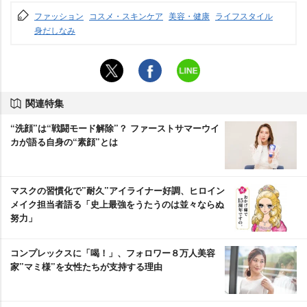
ファッション
コスメ・スキンケア
美容・健康
ライフスタイル
身だしなみ
関連特集
“洗顔”は“戦闘モード解除”？ ファーストサマーウイ
カが語る自身の“素顔”とは
マスクの習慣化で”耐久”アイライナー好調、ヒロイン
メイク担当者語る「史上最強をうたうのは並々ならぬ
努力」
コンプレックスに「喝！」、フォロワー８万人美容
家”マミ様”を女性たちが支持する理由