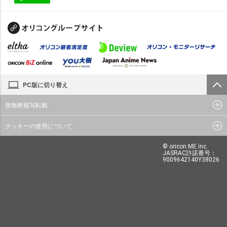
PC版に切り替え
禁無断複写転載
クッキーの使用について
© oricon ME inc.
JASRAC許諾番号：
9009642140Y38026