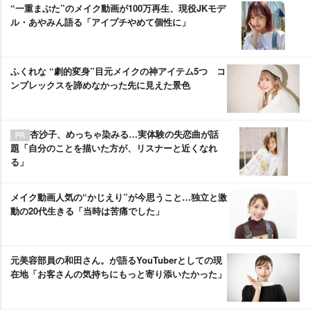
“一重まぶた”のメイク動画が100万再生、現役JKモデ
ル・あやみん語る「アイプチやめて個性に」
ふくれな “劇的変身”目元メイクの神アイテム5つ コ
ンプレックスを諦めなかった先に見えた景色
杏沙子、めっちゃ染みる…実体験の失恋曲が話
題「自分のことを描いた方が、リスナーと近くなれ
る」
メイク動画人気の“かじえり”が今思うこと…独立と激
動の20代生きる「当時は苦痛でした」
元美容部員の和田さん。が語るYouTuberとしての現
在地「お客さんの気持ちにもっと寄り添いたかった」