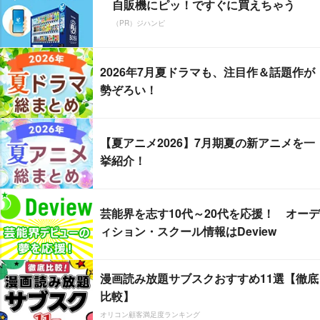
自販機にピッ！ですぐに買えちゃう
（PR）ジハンピ
2026年7月夏ドラマも、注目作＆話題作が
勢ぞろい！
【夏アニメ2026】7月期夏の新アニメを一
挙紹介！
芸能界を志す10代～20代を応援！ オーデ
ィション・スクール情報はDeview
漫画読み放題サブスクおすすめ11選【徹底
比較】
オリコン顧客満足度ランキング