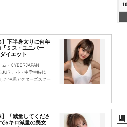
1
ERS】下半身太りに何年
功『ミス・ユニバー
ダイエット
・CYBERJAPAN
るJURI。小・中学生時代
出した沖縄アクターズスクー
ERS】「減量してくださ
で5キロ減量の美女