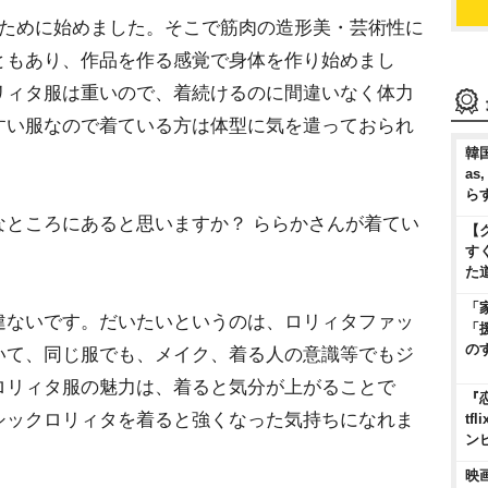
のために始めました。そこで筋肉の造形美・芸術性に
ともあり、作品を作る感覚で身体を作り始めまし
リィタ服は重いので、着続けるのに間違いなく体力
すい服なので着ている方は体型に気を遣っておられ
韓国
as
ら
なところにあると思いますか？ ららかさんが着てい
【
す
た
「
違ないです。だいたいというのは、ロリィタファッ
「
の
いて、同じ服でも、メイク、着る人の意識等でもジ
ロリィタ服の魅力は、着ると気分が上がることで
『
シックロリィタを着ると強くなった気持ちになれま
t
ン
映