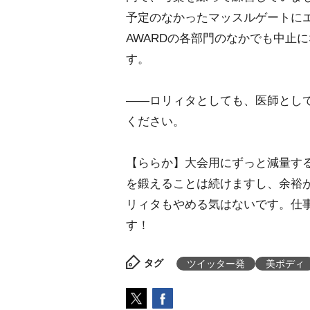
予定のなかったマッスルゲートにエン
AWARDの各部門のなかでも中止に
す。
――ロリィタとしても、医師とし
ください。
【ららか】大会用にずっと減量す
を鍛えることは続けますし、余裕
リィタもやめる気はないです。仕
す！
タグ
ツイッター発
美ボディ