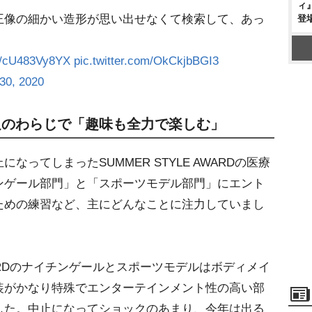
ィ
王像の細かい造形が思い出せなくて検索して、あっ
登
co/cU483Vy8YX
pic.twitter.com/OkCkjbBGI3
30, 2020
足のわらじで「趣味も全力で楽しむ」
ってしまったSUMMER STYLE AWARDの医療
ンゲール部門」と「スポーツモデル部門」にエント
ための練習など、主にどんなことに注力していまし
AWARDのナイチンゲールとスポーツモデルはボディメイ
装がかなり特殊でエンターテインメント性の高い部
した。中止になってショックのあまり、今年は出る