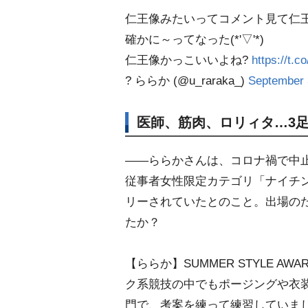
仁王像みたいってコメント見て仁
確かに～ってなった(*'▽'*)
仁王像かっこいいよね?
https://t.
? ららか (@u_raraka_)
September 
医師、筋肉、ロリィタ…3
――ららかさんは、コロナ禍で中止にな
従事者女性限定カテゴリ「ナイチ
リーされていたとのこと。出場の
たか？
【ららか】SUMMER STYLE 
ク系競技の中でもポージングや衣
門で、考案を練って練習していま