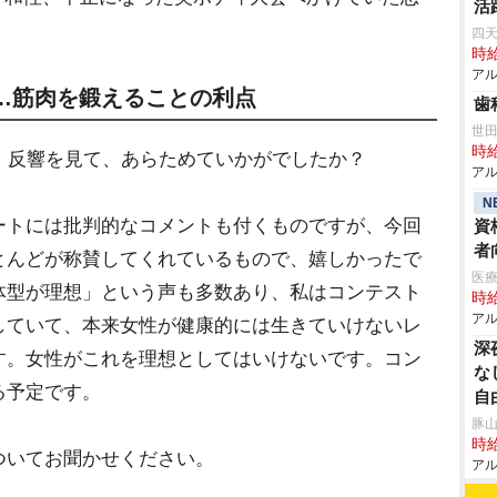
活
四天
時給
アル
…筋肉を鍛えることの利点
歯
世
時給
。反響を見て、あらためていかがでしたか？
アル
N
ートには批判的なコメントも付くものですが、今回
資
者
とんどが称賛してくれているもので、嬉しかったで
医
体型が理想」という声も多数あり、私はコンテスト
時給
アル
していて、本来女性が健康的には生きていけないレ
深
す。女性がこれを理想としてはいけないです。コン
な
る予定です。
自
豚山
時給
ついてお聞かせください。
アル