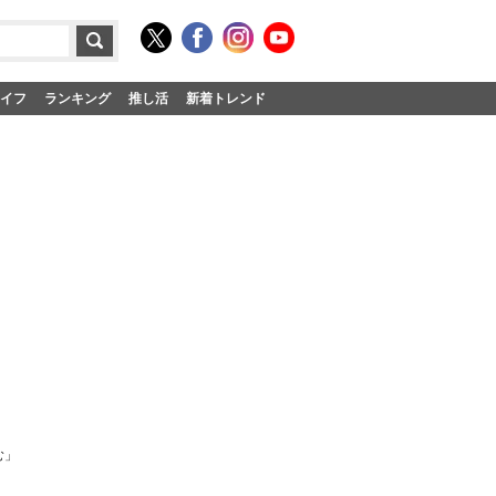
イフ
ランキング
推し活
新着トレンド
む」