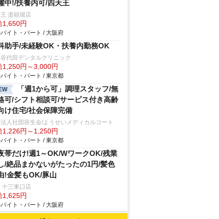
躍中!/扶養内可/四天王
王 道頓堀店
1,650円
バイト・パート / 大阪府
科助手/未経験OK・扶養内勤務OK
田谷代田デンタルクリニック
1,250円～3,000円
バイト・パート / 東京都
「週1から可」調理スタッフ/無
EW
格可/シフト相談可/サービス付き高齢
向け住宅/社会保障完備
療法人社団容生会/ようせいメディカルコート
1,226円～1,250円
バイト・パート / 東京都
夜帯だけ!週1～OK/WワークOK/残業
し/絶品まかないがたったの1円/髪色
由!金髪もOK/豚山
 十三東口店
1,625円
バイト・パート / 大阪府