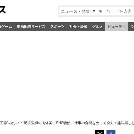
ニュース・特集
&ゲーム
動画配信サービス
スポーツ
社会・経済
グルメ
ビューティ
ラ
王像”みたい？ 現役医師の肉体美にSNS騒然「仕事の合間をぬって全力で趣味楽し