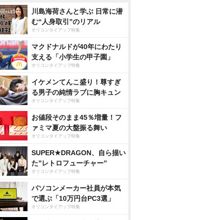
川島海荷さんと学ぶ 日常に潜
む“人身取引”のリアル
オリコンタイアップ特集
マクドナルドが40年にわたり
支える「小学生の甲子園」
オリコンタイアップ特集
イケメンてんこ盛り！尊すぎ
る男子の純情ラブに胸キュン
オリコンタイアップ特集
お値段そのまま45％増量！フ
ァミマ夏の大盤振る舞い
オリコンタイアップ特集
SUPER★DRAGON、自ら描い
た”レトロフューチャー”
オリコンタイアップ特集
パソコンメーカー社員が本気
で選ぶ「10万円台PC3選」
オリコンタイアップ特集