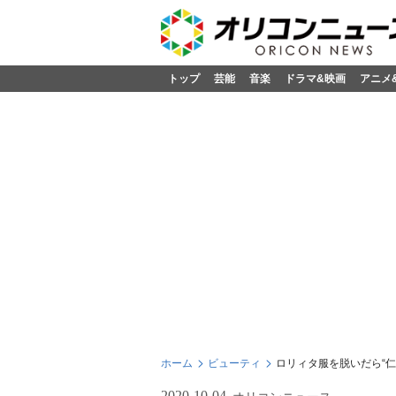
トップ
芸能
音楽
ドラマ&映画
アニメ
ホーム
ビューティ
ロリィタ服を脱いだら“仁
2020-10-04