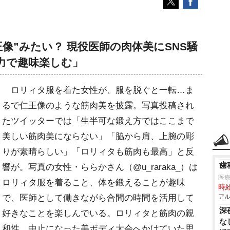
像”みたい？ 現役医師の肉体美にSNS騒
力で趣味楽しむ」
ロリィタ服を着た女性が、服を脱ぐと一転…ま
るで仁王像のような筋肉美を披露。写真投稿され
たツイッターでは「生半可な鍛え方ではここまで
美しい筋肉美にならない」「脇から肩、上腕の彫
りが素晴らしい」「ロリィタも筋肉も最高」と反
歯
響が。写真の女性・ららかさん（@u_raraka_）は
医療
ロリィタ服を着ること、体を鍛えることが趣味
時給
で、医師として働きながら合間の時間を活用して
アル
深
好きなことを楽しんでいる。ロリィタと筋肉の親
な
和性、中止になった美ボディ大会へかけていた思