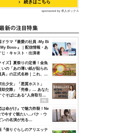
続きはこちら
sponsored by 求人ボックス
ドラマ『最愛の社員 -My Bi
, My Boss-』｜配信情報・あ
すじ・キャスト・出演者
クイズ】夏祭りの定番！金魚
くいの「あの薄い紙が貼られ
道具」の正式名称｜これ、…
家出少女」「悪質ホスト」
援助交際」「売春」… あなた
すぐそばにある“人身取引…
恋は命がけ』で魅力炸裂！Ne
flixで今すぐ観たい…パク・ウ
ビンの名演が光る…
画『借りぐらしのアリエッテ