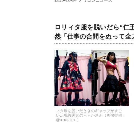
オリコンニュース
ロリィタ服を脱いだら“仁王
然「仕事の合間をぬって全
ィタ服を脱いだときのギャップがすご
い…現役医師のららかさん（画像提供：
@u_raraka_）