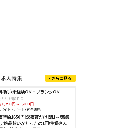
さらに見る
科助手/未経験OK・ブランクOK
法人社団S.D.C
1,350円～1,400円
バイト・パート / 神奈川県
夜時給1650円!深夜帯だけ!週1～/残業
し/絶品賄いがたったの1円/主婦さん