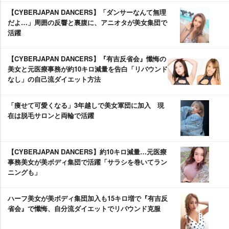
【CYBERJAPAN DANCERS】「ダンサーなんて無理
だよ…」周囲の反響と裏腹に、アニオタが美女集団で
活躍
【CYBERJAPAN DANCERS】『有吉反省会』懺悔の
美女と元医療事務が約10キロ減量を告白「リバウンド
なし」の自己流ダイエット方法
「痩せて可愛くなる」3年越しで美女軍団に加入 現
在は脱毛サロンと両輪で活躍
【CYBERJAPAN DANCERS】約10キロ減量…元医療
事務美女が美ボディ集団で活躍「サラシを巻いてラン
ニングも」
ハーフ美女が美ボディ集団加入も15キロ増で『有吉反
省会』で懺悔、自分流ダイエットでリバウンド克服