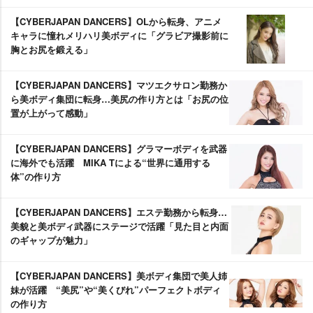
【CYBERJAPAN DANCERS】OLから転身、アニメ
キャラに憧れメリハリ美ボディに「グラビア撮影前に
胸とお尻を鍛える」
【CYBERJAPAN DANCERS】マツエクサロン勤務か
ら美ボディ集団に転身…美尻の作り方とは「お尻の位
置が上がって感動」
【CYBERJAPAN DANCERS】グラマーボディを武器
に海外でも活躍 MIKA Tによる“世界に通用する
体”の作り方
【CYBERJAPAN DANCERS】エステ勤務から転身…
美貌と美ボディ武器にステージで活躍「見た目と内面
のギャップが魅力」
【CYBERJAPAN DANCERS】美ボディ集団で美人姉
妹が活躍 “美尻”や“美くびれ”パーフェクトボディ
の作り方