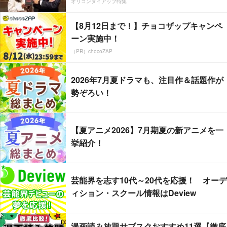
オリコンタイアップ特集
【8月12日まで！】チョコザップキャンペ
ーン実施中！
（PR）chocoZAP
2026年7月夏ドラマも、注目作＆話題作が
勢ぞろい！
【夏アニメ2026】7月期夏の新アニメを一
挙紹介！
芸能界を志す10代～20代を応援！ オーデ
ィション・スクール情報はDeview
漫画読み放題サブスクおすすめ11選【徹底