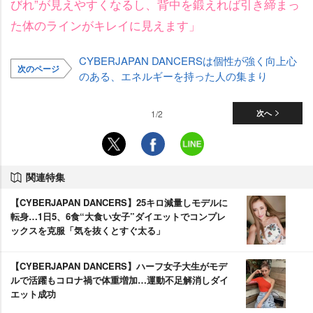
びれ”が見えやすくなるし、背中を鍛えれば引き締まっ
た体のラインがキレイに見えます」
CYBERJAPAN DANCERSは個性が強く向上心
次のページ
のある、エネルギーを持った人の集まり
1/2
次へ
関連特集
【CYBERJAPAN DANCERS】25キロ減量しモデルに
転身…1日5、6食“大食い女子”ダイエットでコンプレ
ックスを克服「気を抜くとすぐ太る」
【CYBERJAPAN DANCERS】ハーフ女子大生がモデ
ルで活躍もコロナ禍で体重増加…運動不足解消しダイ
エット成功