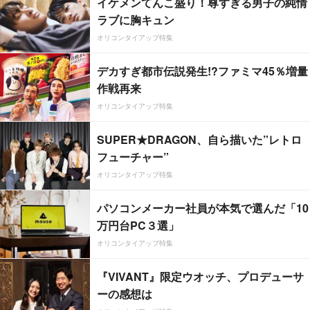
イケメンてんこ盛り！尊すぎる男子の純情
ラブに胸キュン
オリコンタイアップ特集
デカすぎ都市伝説発生!?ファミマ45％増量
作戦再来
オリコンタイアップ特集
SUPER★DRAGON、自ら描いた”レトロ
フューチャー”
オリコンタイアップ特集
パソコンメーカー社員が本気で選んだ「10
万円台PC３選」
オリコンタイアップ特集
『VIVANT』限定ウオッチ、プロデューサ
ーの感想は