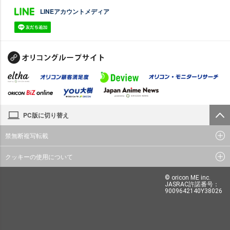
LINEアカウントメディア
PC版に切り替え
禁無断複写転載
クッキーの使用について
© oricon ME inc.
JASRAC許諾番号：
9009642140Y38026