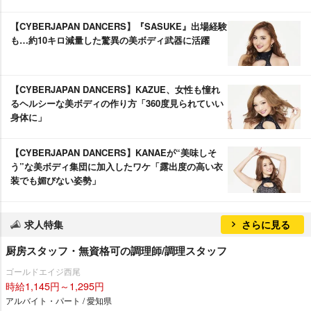
【CYBERJAPAN DANCERS】『SASUKE』出場経験
も…約10キロ減量した驚異の美ボディ武器に活躍
【CYBERJAPAN DANCERS】KAZUE、女性も憧れ
るヘルシーな美ボディの作り方「360度見られていい
身体に」
【CYBERJAPAN DANCERS】KANAEが“美味しそ
う”な美ボディ集団に加入したワケ「露出度の高い衣
装でも媚びない姿勢」
求人特集
さらに見る
厨房スタッフ・無資格可の調理師/調理スタッフ
ゴールドエイジ西尾
時給1,145円～1,295円
アルバイト・パート / 愛知県