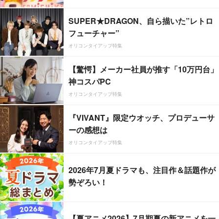
SUPER★DRAGON、自ら描いた”レトロ
フューチャー”
オリコンタイアップ特集
【驚愕】メーカー社員が推す「10万円台」
神コスパPC
オリコンタイアップ特集
『VIVANT』限定ウオッチ、プロデューサ
ーの感想は
オリコンタイアップ特集
2026年7月夏ドラマも、注目作＆話題作が
勢ぞろい！
【夏アニメ2026】7月期夏の新アニメを一