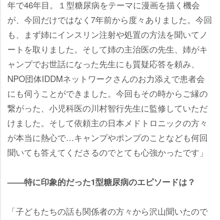
年で46年目。１型糖尿病をテーマに漫画を描く機会
が、今回だけではなく7年前から度々ありました。今回
も、まず姉にインスリン注射や処置の方法を聞いてノ
ートを取りました。そして姉の主治医の先生、姉がキ
ャンプでお世話になった先生にも質疑応答を頼み、
NPO団体IDDMネットワークさんのお力添えで患者会
にも伺うことができました。今回もその時からご縁の
繋がった、小児科医の川村智行先生に監修していただ
けました。そして依頼主の日本メドトロニックの方々
が本当に熱心で…キャンプやポンプのことなども何回
聞いても答えてくださるのでとても心強かったです」
――特に印象的だった1型糖尿病のエピソードは？
「子どもたちの話も関係者の方々から沢山聞いたので