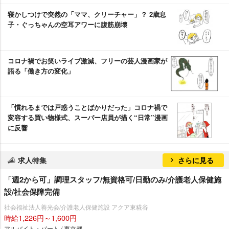
寝かしつけで突然の「ママ、クリーチャー」？ 2歳息
子・ぐっちゃんの空耳アワーに腹筋崩壊
コロナ禍でお笑いライブ激減、フリーの芸人漫画家が
語る「働き方の変化」
「慣れるまでは戸惑うことばかりだった」コロナ禍で
変容する買い物様式、スーパー店員が描く“日常”漫画
に反響
求人特集
さらに見る
「週2から可」調理スタッフ/無資格可/日勤のみ/介護老人保健施
設/社会保障完備
社会福祉法人善光会/介護老人保健施設 アクア東糀谷
時給1,226円～1,600円
アルバイト・パート / 東京都