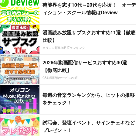
芸能界を志す10代～20代を応援！ オーデ
ィション・スクール情報はDeview
漫画読み放題サブスクおすすめ11選【徹底
比較】
オリコン顧客満足度ランキング
2026年動画配信サービスおすすめ40選
【徹底比較】
CS動画配信サービス20選
毎週の音楽ランキングから、ヒットの推移
をチェック！
試写会、登壇イベント、サインチェキなど
プレゼント！