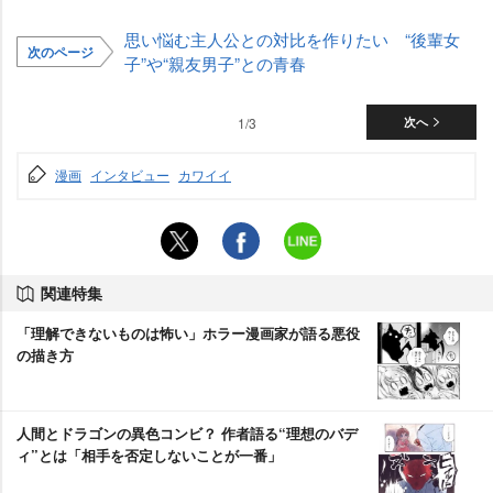
思い悩む主人公との対比を作りたい “後輩女
次のページ
子”や“親友男子”との青春
1/3
次へ
漫画
インタビュー
カワイイ
関連特集
「理解できないものは怖い」ホラー漫画家が語る悪役
の描き方
人間とドラゴンの異色コンビ？ 作者語る“理想のバデ
ィ”とは「相手を否定しないことが一番」