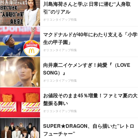
川島海荷さんと学ぶ 日常に潜む“人身取
引”のリアル
オリコンタイアップ特集
マクドナルドが40年にわたり支える「小学
生の甲子園」
オリコンタイアップ特集
向井康二イケメンすぎ！純愛『（LOVE
SONG）』
オリコンタイアップ特集
お値段そのまま45％増量！ファミマ夏の大
盤振る舞い
オリコンタイアップ特集
SUPER★DRAGON、自ら描いた”レトロ
フューチャー”