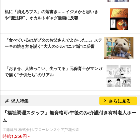
机に「消えろブス」の落書き……イジメかと思いき
“魔法陣”、オカルトギャグ漫画に反響
「食べているのがブタのお父さんでよかった…」ステ
ーキの焼き方を説く“大人のシルバニア垢”に反響
「おませ、人懐っこい、尖ってる」元保育士がマンガ
で描く“子供たち”のリアル
求人特集
さらに見る
「福祉調理スタッフ」無資格可/午後のみ/介護付き有料老人ホー
ム
工藤建設 株式会社/フローレンスケア芦花公園
時給1,256円～