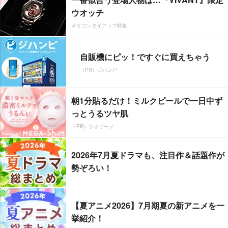
ウオッチ
オリコンタイアップ特集
自販機にピッ！ですぐに買えちゃう
（PR）ジハンピ
朝1分貼るだけ！ミルクピールで一日中ず
っとうるツヤ肌
（PR）サボリーノ
2026年7月夏ドラマも、注目作＆話題作が
勢ぞろい！
【夏アニメ2026】7月期夏の新アニメを一
挙紹介！