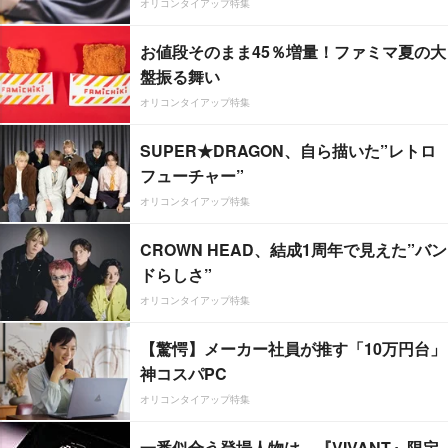
オリコンタイアップ特集
お値段そのまま45％増量！ファミマ夏の大
盤振る舞い
オリコンタイアップ特集
SUPER★DRAGON、自ら描いた”レトロ
フューチャー”
オリコンタイアップ特集
CROWN HEAD、結成1周年で見えた”バン
ドらしさ”
オリコンタイアップ特集
【驚愕】メーカー社員が推す「10万円台」
神コスパPC
オリコンタイアップ特集
一番似合う登場人物は…『VIVANT』限定