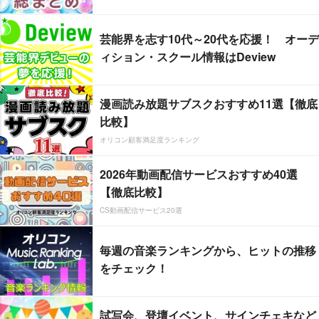
芸能界を志す10代～20代を応援！ オーデ
ィション・スクール情報はDeview
漫画読み放題サブスクおすすめ11選【徹底
比較】
オリコン顧客満足度ランキング
2026年動画配信サービスおすすめ40選
【徹底比較】
CS動画配信サービス20選
毎週の音楽ランキングから、ヒットの推移
をチェック！
試写会、登壇イベント、サインチェキなど