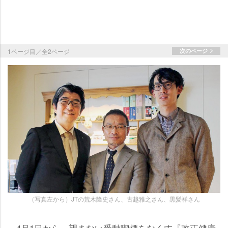
1ページ目／全2ページ
次のページ
（写真左から）JTの荒木隆史さん、古越雅之さん、黒髪祥さん
4月1日から、望まない受動喫煙をなくす『改正健康