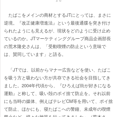
たばこをメインの商材とするJTにとっては、まさに
逆境。『改正健康増進法』という最後通牒を突き付け
られたようにも見えるが、現状をどのように受け止め
ているのか。JTマーケティンググループ商品企画部長
の荒木隆史さんは、「受動喫煙の防止という意味で
は、賛同しています」と語る。
「JTでは、以前からマナー広告などを使い、たばこ
を吸う方と吸わない方が共存できる社会を目指してき
ました。2004年代頃から、『ひろえば街が好きになる
運動』と称して、吸い殻のポイ捨て防止を。それ以前
にも当時の媒体、例えばテレビCM等を用いて、ポイ捨
て防止、ほかにも、寝たばこへの警鐘、未成年の喫煙
禁止など、様々な施策を行ってきました」（荒木さ