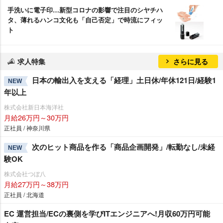
手洗いに電子印…新型コロナの影響で注目のシヤチハ
タ、薄れるハンコ文化も「自己否定」で時流にフィッ
ト
求人特集
さらに見る
日本の輸出入を支える「経理」土日休/年休121日/経験1
NEW
年以上
株式会社新日本海洋社
月給26万円～30万円
正社員 / 神奈川県
次のヒット商品を作る「商品企画開発」/転勤なし/未経
NEW
験OK
株式会社つぼ八
月給27万円～38万円
正社員 / 北海道
EC 運営担当/ECの裏側を学びITエンジニアへ!月収60万円可能