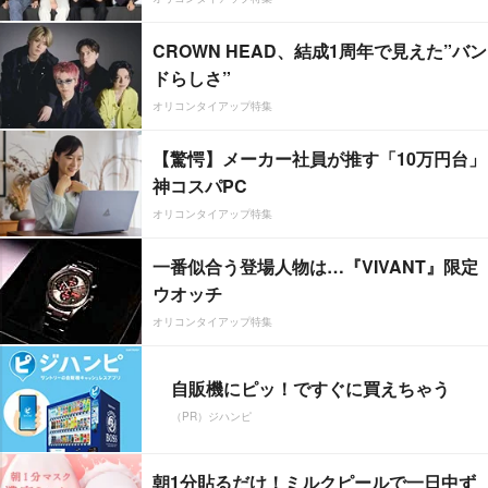
CROWN HEAD、結成1周年で見えた”バン
ドらしさ”
オリコンタイアップ特集
【驚愕】メーカー社員が推す「10万円台」
神コスパPC
オリコンタイアップ特集
一番似合う登場人物は…『VIVANT』限定
ウオッチ
オリコンタイアップ特集
自販機にピッ！ですぐに買えちゃう
（PR）ジハンピ
朝1分貼るだけ！ミルクピールで一日中ず