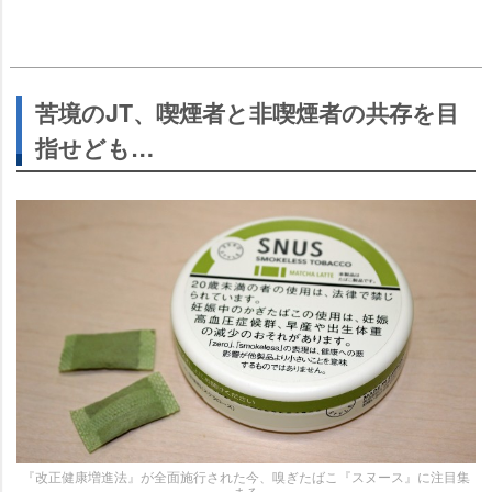
苦境のJT、喫煙者と非喫煙者の共存を目
指せども…
『改正健康増進法』が全面施行された今、嗅ぎたばこ『スヌース』に注目集
まる