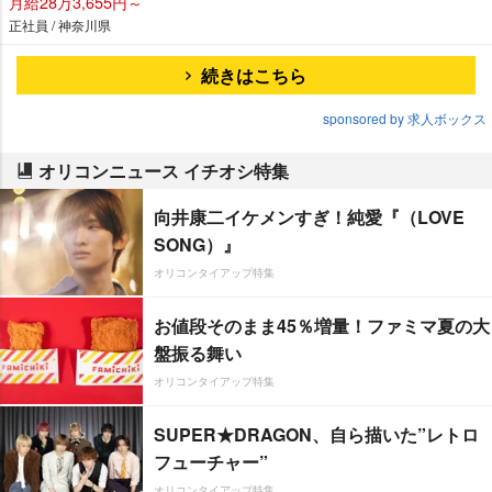
月給28万3,655円～
正社員 / 神奈川県
続きはこちら
sponsored by 求人ボックス
オリコンニュース イチオシ特集
向井康二イケメンすぎ！純愛『（LOVE
SONG）』
オリコンタイアップ特集
お値段そのまま45％増量！ファミマ夏の大
盤振る舞い
オリコンタイアップ特集
SUPER★DRAGON、自ら描いた”レトロ
フューチャー”
オリコンタイアップ特集