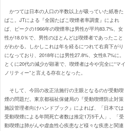
かつては日本の人口の半数以上が吸っていた紙巻た
ばこ。JTによる『全国たばこ喫煙者率調査』によれ
ば、ピークの1966年の喫煙率は男性が平均83.7%、女
性が18.0％で、男性のほとんどは喫煙者であったこと
がわかる。しかしこれは年を経るにつれて右肩下がり
になっており、2018年には男性27.8%、女性8.7%に。
とくに20代の減少が顕著で、喫煙者は今や完全に“マイ
ノリティー”と言える存在となった。
そして、今回の改正法施行の主眼となるのが受動喫
煙の問題だ。東京都福祉保健局の『受動喫煙防止対策
施設管理者向けハンドブック』によれば、「日本では
受動喫煙による年間死亡者数は推定1万5千人」、「受
動喫煙は肺がんや虚血性心疾患など様々な疾患と関連