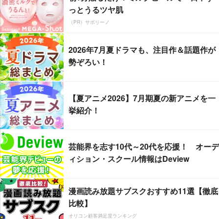
っとうるツヤ肌
（PR）サボリーノ
2026年7月夏ドラマも、注目作＆話題作が
勢ぞろい！
【夏アニメ2026】7月期夏の新アニメを一
挙紹介！
芸能界を志す10代～20代を応援！ オーデ
ィション・スクール情報はDeview
漫画読み放題サブスクおすすめ11選【徹底
比較】
オリコン顧客満足度ランキング