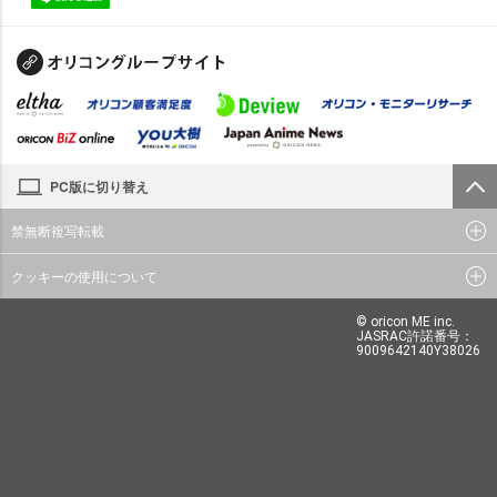
PC版に切り替え
禁無断複写転載
クッキーの使用について
© oricon ME inc.
JASRAC許諾番号：
9009642140Y38026