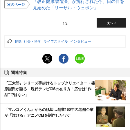
『改正健康増進法』が施行された今、日の目を
次のページ
見始めた「リーサル・ウェポン」
1/2
次へ
趣味
社会・科学
ライフスタイル
インタビュー
関連特集
『三太郎』シリーズ手掛けるトップクリエイター・篠
原誠氏が語る 現代テレビCMの在り方「広告は“作
品”ではない」
『マルコメくん』からの脱却…創業160年の老舗企業
が「泣ける」アニメCMを制作したワケ