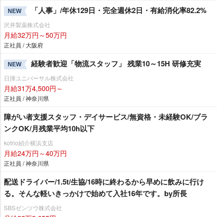
「人事」/年休129日・完全週休2日・有給消化率82.2%
NEW
沢井製薬株式会社
月給32万円～50万円
正社員 / 大阪府
経験者歓迎「物流スタッフ」 残業10～15H 研修充実
NEW
日揮ユニバーサル株式会社
月給31万4,500円～
正社員 / 神奈川県
障がい者支援スタッフ・デイサービス/無資格・未経験OK/ブラ
ンクOK/月残業平均10h以下
kotrio紹介横浜支店
月給24万円～40万円
正社員 / 神奈川県
配送ドライバー/1.5t/生協/16時に終わるから早めに飲みに行け
る。そんな軽いきっかけで始めて入社16年です。by所長
SBSゼンツウ株式会社