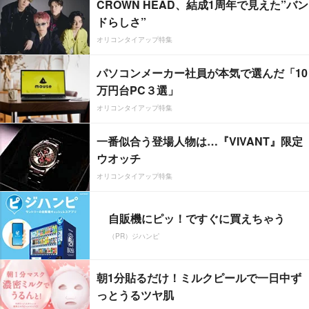
CROWN HEAD、結成1周年で見えた”バン
ドらしさ”
オリコンタイアップ特集
パソコンメーカー社員が本気で選んだ「10
万円台PC３選」
オリコンタイアップ特集
一番似合う登場人物は…『VIVANT』限定
ウオッチ
オリコンタイアップ特集
自販機にピッ！ですぐに買えちゃう
（PR）ジハンピ
朝1分貼るだけ！ミルクピールで一日中ず
っとうるツヤ肌