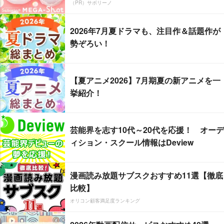
（PR）サボリーノ
2026年7月夏ドラマも、注目作＆話題作が
勢ぞろい！
【夏アニメ2026】7月期夏の新アニメを一
挙紹介！
芸能界を志す10代～20代を応援！ オーデ
ィション・スクール情報はDeview
漫画読み放題サブスクおすすめ11選【徹底
比較】
オリコン顧客満足度ランキング