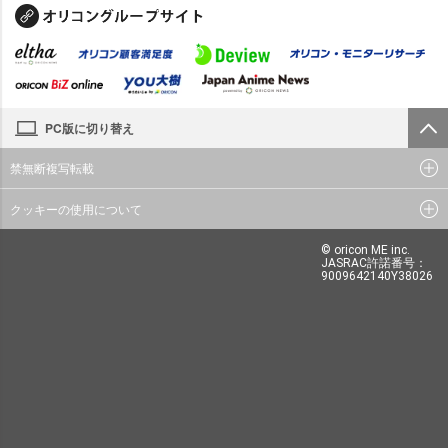
PC版に切り替え
禁無断複写転載
クッキーの使用について
© oricon ME inc.
JASRAC許諾番号：
9009642140Y38026