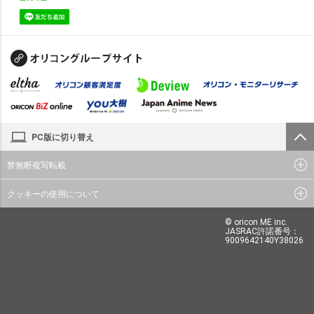
PC版に切り替え
禁無断複写転載
クッキーの使用について
© oricon ME inc.
JASRAC許諾番号：
9009642140Y38026