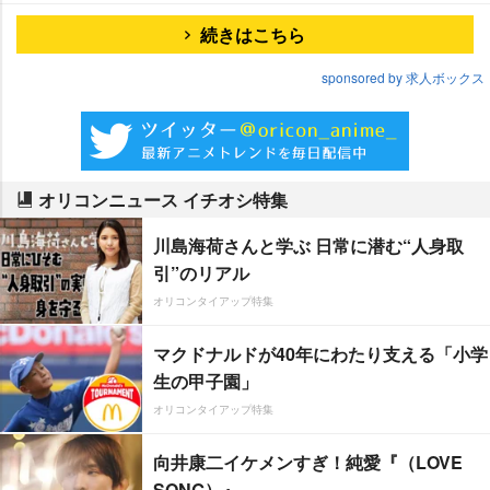
続きはこちら
sponsored by 求人ボックス
オリコンニュース イチオシ特集
川島海荷さんと学ぶ 日常に潜む“人身取
引”のリアル
オリコンタイアップ特集
マクドナルドが40年にわたり支える「小学
生の甲子園」
オリコンタイアップ特集
向井康二イケメンすぎ！純愛『（LOVE
SONG）』