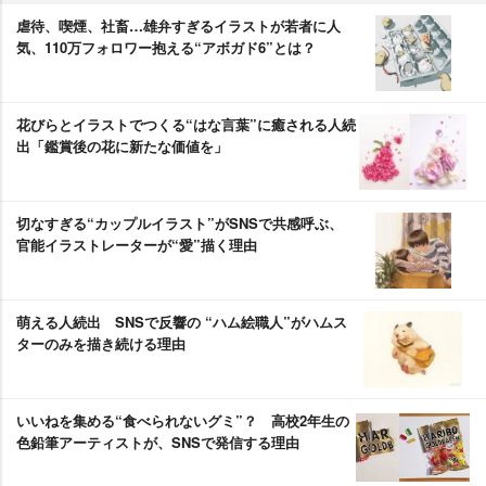
虐待、喫煙、社畜…雄弁すぎるイラストが若者に人
気、110万フォロワー抱える“アボガド6”とは？
花びらとイラストでつくる“はな言葉”に癒される人続
出「鑑賞後の花に新たな価値を」
切なすぎる“カップルイラスト”がSNSで共感呼ぶ、
官能イラストレーターが“愛”描く理由
萌える人続出 SNSで反響の “ハム絵職人”がハムス
ターのみを描き続ける理由
いいねを集める“食べられないグミ”？ 高校2年生の
色鉛筆アーティストが、SNSで発信する理由