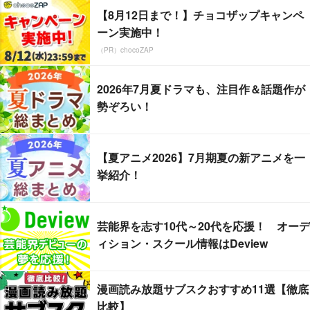
【8月12日まで！】チョコザップキャンペ
ーン実施中！
（PR）chocoZAP
2026年7月夏ドラマも、注目作＆話題作が
勢ぞろい！
【夏アニメ2026】7月期夏の新アニメを一
挙紹介！
芸能界を志す10代～20代を応援！ オーデ
ィション・スクール情報はDeview
漫画読み放題サブスクおすすめ11選【徹底
比較】