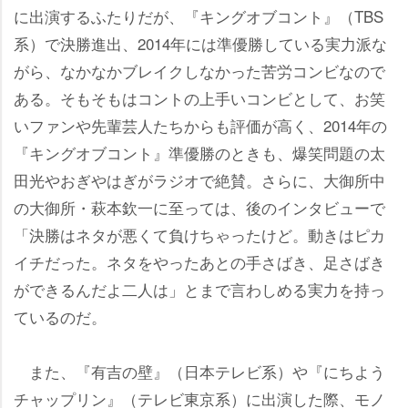
に出演するふたりだが、『キングオブコント』（TBS
系）で決勝進出、2014年には準優勝している実力派な
がら、なかなかブレイクしなかった苦労コンビなので
ある。そもそもはコントの上手いコンビとして、お笑
いファンや先輩芸人たちからも評価が高く、2014年の
『キングオブコント』準優勝のときも、爆笑問題の太
田光やおぎやはぎがラジオで絶賛。さらに、大御所中
の大御所・萩本欽一に至っては、後のインタビューで
「決勝はネタが悪くて負けちゃったけど。動きはピカ
イチだった。ネタをやったあとの手さばき、足さばき
ができるんだよ二人は」とまで言わしめる実力を持っ
ているのだ。
また、『有吉の壁』（日本テレビ系）や『にちよう
チャップリン』（テレビ東京系）に出演した際、モノ