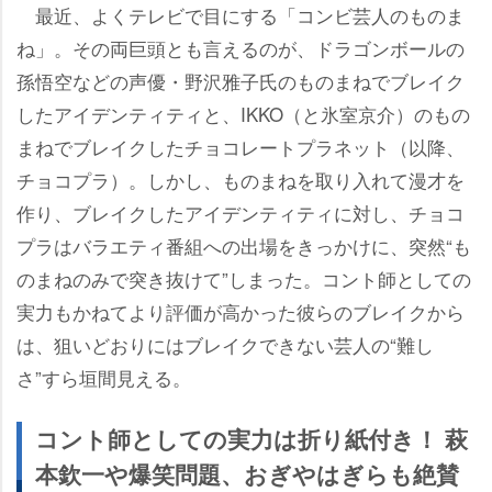
最近、よくテレビで目にする「コンビ芸人のものま
ね」。その両巨頭とも言えるのが、ドラゴンボールの
孫悟空などの声優・野沢雅子氏のものまねでブレイク
したアイデンティティと、IKKO（と氷室京介）のもの
まねでブレイクしたチョコレートプラネット（以降、
チョコプラ）。しかし、ものまねを取り入れて漫才を
作り、ブレイクしたアイデンティティに対し、チョコ
プラはバラエティ番組への出場をきっかけに、突然“も
のまねのみで突き抜けて”しまった。コント師としての
実力もかねてより評価が高かった彼らのブレイクから
は、狙いどおりにはブレイクできない芸人の“難し
さ”すら垣間見える。
コント師としての実力は折り紙付き！ 萩
本欽一や爆笑問題、おぎやはぎらも絶賛