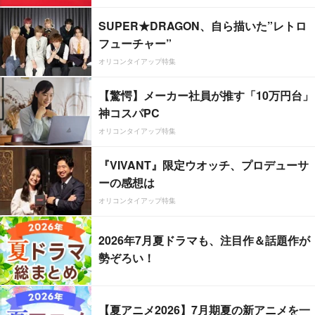
SUPER★DRAGON、自ら描いた”レトロ
フューチャー”
オリコンタイアップ特集
【驚愕】メーカー社員が推す「10万円台」
神コスパPC
オリコンタイアップ特集
『VIVANT』限定ウオッチ、プロデューサ
ーの感想は
オリコンタイアップ特集
2026年7月夏ドラマも、注目作＆話題作が
勢ぞろい！
【夏アニメ2026】7月期夏の新アニメを一