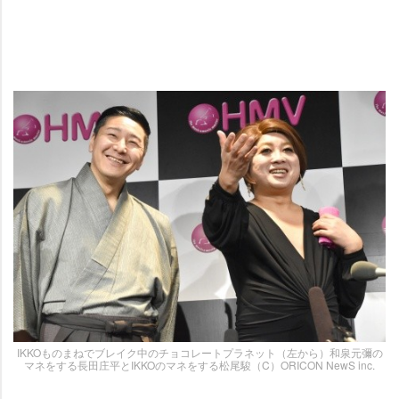
IKKOものまねでブレイク中のチョコレートプラネット（左から）和泉元彌の
マネをする長田庄平とIKKOのマネをする松尾駿（C）ORICON NewS inc.