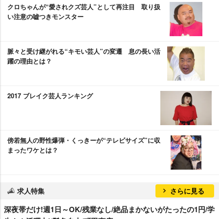
クロちゃんが“愛されクズ芸人”として再注目 取り扱
い注意の嘘つきモンスター
脈々と受け継がれる“キモい芸人”の変遷 息の長い活
躍の理由とは？
2017 ブレイク芸人ランキング
傍若無人の野性爆弾・くっきーが“テレビサイズ”に収
まったワケとは？
求人特集
さらに見る
深夜帯だけ!週1日～OK/残業なし/絶品まかないがたったの1円/学