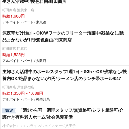
生さん活躍中!/髪色自由/町田商店
町田商店 池袋東口店
時給1,688円
アルバイト・パート / 東京都
深夜帯だけ!週1～OK/Wワークのフリーター活躍中/残業なし/絶
品まかないが1円/髪色自由/門真商店
町田商店 門真店
時給1,525円
アルバイト・パート / 大阪府
主婦さん活躍中のホールスタッフ!週1日～&3h～OK/残業なし/扶
養内OK/絶品まかないが1円/ラーメン店のランチ帯ホール/047
町田商店 戸塚原宿店
時給1,350円～1,688円
アルバイト・パート / 神奈川県
「週3から可」調理スタッフ/無資格可/シフト相談可/介
NEW
護付き有料老人ホーム/社会保障完備
株式会社エヌエムライフ/ジョイステージ八王子