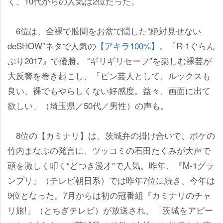
く、10代からの人気は2位だった。
6位は、全裸で股間をお盆で隠した“絶対見せない
deSHOW”ネタで人気の
【アキラ100%】
。『R-1ぐらん
ぷり2017』で優勝。 “ギリギリセーフ”を楽しむ裸芸が
大反響を巻き起こし、「ピン芸人として、ルックスも
良い、裸でもやらしくない好感度。益々、画面に出て
欲しい」（埼玉県／50代／男性）の声も。
8位の【カミナリ】は、茨城弁の掛け合いで、ボケの
竹内まなぶの発言に、ツッコミの石田たくみが大声で
頭を激しく叩く“どつき漫才”で人気。昨年、『M-1グラ
ンプリ』（テレビ朝日系）では昨年7位に続き、今年は
9位となった。7月からは初の冠番組『カミナリのチャ
リ旅!』（とちぎテレビ）が放送され、「茨城をアピー