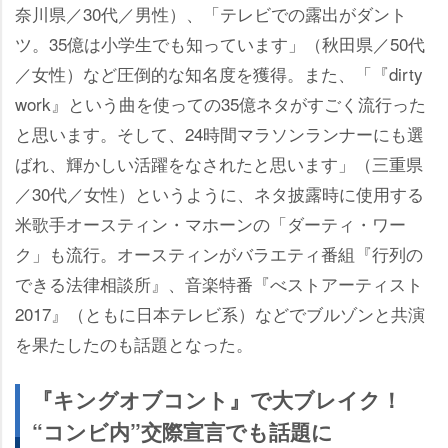
奈川県／30代／男性）、「テレビでの露出がダント
ツ。35億は小学生でも知っています」（秋田県／50代
／女性）など圧倒的な知名度を獲得。また、「『dirty
work』という曲を使っての35億ネタがすごく流行った
と思います。そして、24時間マラソンランナーにも選
ばれ、輝かしい活躍をなされたと思います」（三重県
／30代／女性）というように、ネタ披露時に使用する
米歌手オースティン・マホーンの「ダーティ・ワー
ク」も流行。オースティンがバラエティ番組『行列の
できる法律相談所』、音楽特番『べストアーティスト
2017』（ともに日本テレビ系）などでブルゾンと共演
を果たしたのも話題となった。
『キングオブコント』で大ブレイク！
“コンビ内”交際宣言でも話題に