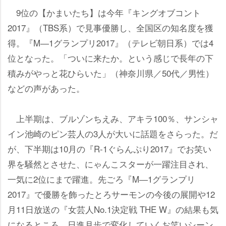
9位の【かまいたち】は今年『キングオブコント
2017』（TBS系）で見事優勝し、全国区の知名度を獲
得。『M―1グランプリ2017』（テレビ朝日系）では4
位となった。「ついに来たか。という感じで長年の下
積みがやっと花ひらいた」（神奈川県／50代／男性）
などの声があった。
上半期は、ブルゾンちえみ、アキラ100％、サンシャ
イン池崎のピン芸人の3人が大いに話題をさらった。だ
が、下半期は10月の『R-1ぐらんぷり2017』でお笑い
界を騒然とさせた、にゃんこスターが一躍注目され、
一気に2位にまで躍進。先ごろ『M―1グランプリ
2017』で優勝を飾ったとろサーモンの今後の展開や12
月11日放送の『女芸人No.1決定戦 THE W』の結果も気
になるところ。日進月歩で変化していくお笑いシーン