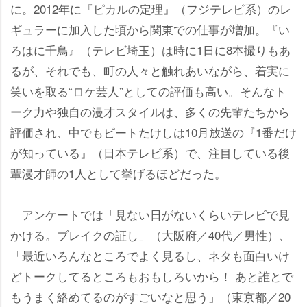
に。2012年に『ピカルの定理』（フジテレビ系）のレ
ギュラーに加入した頃から関東での仕事が増加。『い
ろはに千鳥』（テレビ埼玉）は時に1日に8本撮りもあ
るが、それでも、町の人々と触れあいながら、着実に
笑いを取る“ロケ芸人”としての評価も高い。そんなト
ーク力や独自の漫才スタイルは、多くの先輩たちから
評価され、中でもビートたけしは10月放送の『1番だけ
が知っている』（日本テレビ系）で、注目している後
輩漫才師の1人として挙げるほどだった。
アンケートでは「見ない日がないくらいテレビで見
かける。ブレイクの証し」（大阪府／40代／男性）、
「最近いろんなところでよく見るし、ネタも面白いけ
どトークしてるところもおもしろいから！ あと誰とで
もうまく絡めてるのがすごいなと思う」（東京都／20