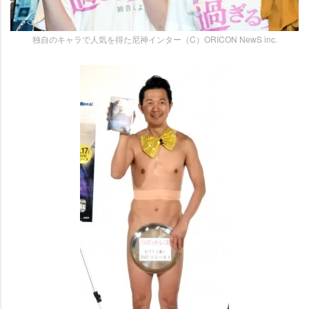
独自のキャラで人気を得た尼神インター（C）ORICON NewS inc.