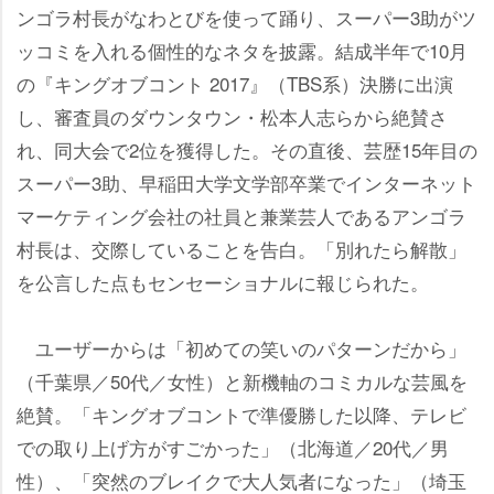
ンゴラ村長がなわとびを使って踊り、スーパー3助がツ
ッコミを入れる個性的なネタを披露。結成半年で10月
の『キングオブコント 2017』（TBS系）決勝に出演
し、審査員のダウンタウン・松本人志らから絶賛さ
れ、同大会で2位を獲得した。その直後、芸歴15年目の
スーパー3助、早稲田大学文学部卒業でインターネット
マーケティング会社の社員と兼業芸人であるアンゴラ
村長は、交際していることを告白。「別れたら解散」
を公言した点もセンセーショナルに報じられた。
ユーザーからは「初めての笑いのパターンだから」
（千葉県／50代／女性）と新機軸のコミカルな芸風を
絶賛。「キングオブコントで準優勝した以降、テレビ
での取り上げ方がすごかった」（北海道／20代／男
性）、「突然のブレイクで大人気者になった」（埼玉