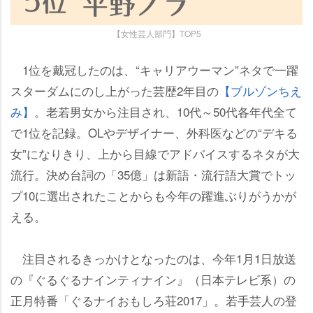
【女性芸人部門】TOP5
1位を戴冠したのは、“キャリアウーマン”ネタで一躍
スターダムにのし上がった芸歴2年目の
【ブルゾンちえ
み】
。老若男女から注目され、10代～50代各年代全て
で1位を記録。OLやデザイナー、外科医などの“デキる
女”になりきり、上から目線でアドバイスするネタが大
流行。決め台詞の「35億」は新語・流行語大賞でトッ
プ10に選出されたことからも今年の躍進ぶりがうかが
える。
注目されるきっかけとなったのは、今年1月1日放送
の『ぐるぐるナインティナイン』（日本テレビ系）の
正月特番「ぐるナイおもしろ荘2017」。若手芸人の登