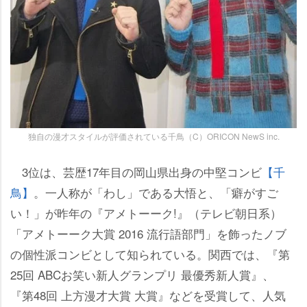
独自の漫才スタイルが評価されている千鳥（C）ORICON NewS inc.
3位は、芸歴17年目の岡山県出身の中堅コンビ
【千
鳥】
。一人称が「わし」である大悟と、「癖がすご
い！」が昨年の『アメトーーク!』（テレビ朝日系）
「アメトーーク大賞 2016 流行語部門」を飾ったノブ
の個性派コンビとして知られている。関西では、『第
25回 ABCお笑い新人グランプリ 最優秀新人賞』、
『第48回 上方漫才大賞 大賞』などを受賞して、人気