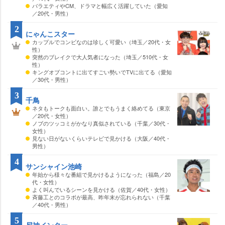
バラエティやCM、ドラマと幅広く活躍していた（愛知
／20代・男性）
2
にゃんこスター
カップルでコンビなのは珍しく可愛い（埼玉／20代・女
性）
突然のブレイクで大人気者になった（埼玉／510代・女
性）
キングオブコントに出てすごい勢いでTVに出てる（愛知
／30代・男性）
3
千鳥
ネタもトークも面白い。誰とでもうまく絡めてる（東京
／20代・女性）
ノブのツッコミがかなり真似されている（千葉／30代・
女性）
見ない日がないくらいテレビで見かける（大阪／40代・
男性）
4
サンシャイン池崎
年始から様々な番組で見かけるようになった（福島／20
代・女性）
よく叫んでいるシーンを見かける（佐賀／40代・女性）
斉藤工とのコラボが最高、昨年末が忘れられない（千葉
／40代・男性）
5
尼神インター