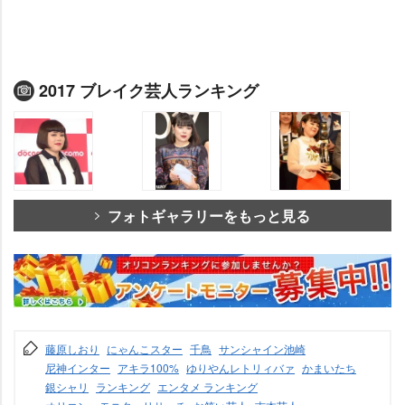
2017 ブレイク芸人ランキング
フォトギャラリーをもっと見る
藤原しおり
にゃんこスター
千鳥
サンシャイン池崎
尼神インター
アキラ100%
ゆりやんレトリィバァ
かまいたち
銀シャリ
ランキング
エンタメ ランキング