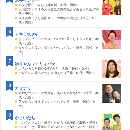
ネタが面白いから（神奈川／30代・男性）
浜田にツッコミを入れる位の気の強さがある（東京／50
代・男性）
東京進出により全国ネットの出演が増えた（埼玉／50
代・男性）
6
アキラ100%
よくテレビに出ており、ついつい見てしまう（京都／30
代・女性）
ルックスも良い、裸でもやらしくない（埼玉／50代・男
性）
7
ゆりやんレトリィバァ
いろいろな番組やCMでみた（大阪／30代・女性）
テレビでの露出がかなり増えた（千葉／50代・男性）
8
カミナリ
絶妙なツッコミが大好き。笑顔も気持ちいい（埼玉／30
代・女性）
昔ながらの漫才でブレイクしている（埼玉／50代・男
性）
9
かまいたち
キングオブコント優勝したから（北海道／20代・男性）
ついに！と、長年の下ずみがやっと花ひらいた（神奈川