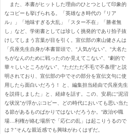
また、本書がヒットした理由のひとつとして印象的
なコピーも挙げられる。「英雄なき時代の『リア
ル』」「地味すぎる大乱」「スター不在」「勝者無
し」など、学術書としては珍しく挑発的であり拍子抜
けしてしまう言葉が目を引く。宣伝部の東山健さんは
「呉座先生自身が本書冒頭で、“人気がない”、“大名た
ちがなんのために戦ったのか見えてこない”、“劇的で
華々しいところがない”、“ただただ不毛で不条理”と説
明されており、宣伝部の中でその部分を宣伝文句に使
用したら面白いだろう！ と、編集担当経由で呉座先生
を説得しました」と、経緯を話す。この、安易に“泥沼
な状況”が浮かぶコピー、どの時代においても思い当た
る節があるものばかりではないだろうか。“政治や職
場…利権が絡む場所で「応仁の乱」は起こりうるので
は？”そんな親近感でも興味がわくはずだ。