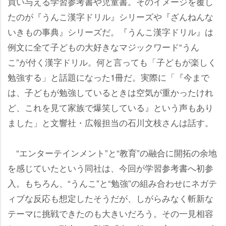
買い与える学習参考書や児童書。そのイメージを覆し
たのが『うんこ漢字ドリル』シリーズや『ざんねんな
いきもの事典』シリーズだ。『うんこ漢字ドリル』は
例文に全て子どもの大好きなマジックワード“うん
こ”が付く漢字ドリル。何と言っても「子どもが楽しく
勉強する」と話題になった1冊だ。実際に「『今まで
は、子どもが勉強しているときは空気が重かったけれ
ど、これを見て家族で爆笑している』という声もあり
ました」と文響社・広報担当の石川文枝さんは話す。
“エンターテインメント”と“教育”の融合に開拓の余地
を感じていたという同社は、今回が学習参考書へ初参
入。もちろん、“うんこ”と“勉強”の組み合わせにネガテ
ィブな反応も想定したそうだが、しがらみなく斬新な
テーマに挑戦できたのも大きいだろう。その一見相容