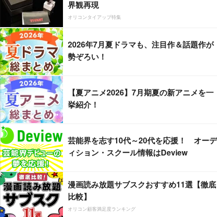
界観再現
オリコンタイアップ特集
2026年7月夏ドラマも、注目作＆話題作が
勢ぞろい！
【夏アニメ2026】7月期夏の新アニメを一
挙紹介！
芸能界を志す10代～20代を応援！ オーデ
ィション・スクール情報はDeview
漫画読み放題サブスクおすすめ11選【徹底
比較】
オリコン顧客満足度ランキング