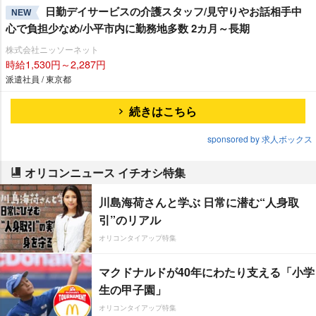
日勤デイサービスの介護スタッフ/見守りやお話相手中
NEW
心で負担少なめ/小平市内に勤務地多数 2カ月～長期
株式会社ニッソーネット
時給1,530円～2,287円
派遣社員 / 東京都
続きはこちら
sponsored by 求人ボックス
オリコンニュース イチオシ特集
川島海荷さんと学ぶ 日常に潜む“人身取
引”のリアル
オリコンタイアップ特集
マクドナルドが40年にわたり支える「小学
生の甲子園」
オリコンタイアップ特集