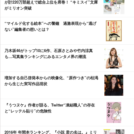
が計220万部超えで総合上位を席巻！ “キミスイ”文庫
がミリオン突破
“マイルド化する絵本”への警鐘 過激表現から“逃げ
ない”編集者の想いとは？
乃木坂46がトップ10に6作、石原さとみや竹内涼真
も…写真集ランキングにみるエンタメ界の潮流
増加する自己啓発本からの映像化、“原作つき”の枯渇
から生じた実写作品現状
『うつヌケ』作者が語る、Twitter“凍結職人”の存在
と“レッテル貼り”の危険性
2016年 年間本ランキング、『小説 君の名は。』ミリ