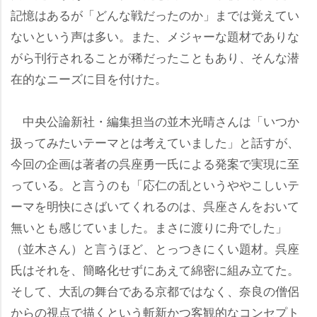
記憶はあるが「どんな戦だったのか」までは覚えてい
ないという声は多い。また、メジャーな題材でありな
がら刊行されることが稀だったこともあり、そんな潜
在的なニーズに目を付けた。
中央公論新社・編集担当の並木光晴さんは「いつか
扱ってみたいテーマとは考えていました」と話すが、
今回の企画は著者の呉座勇一氏による発案で実現に至
っている。と言うのも「応仁の乱というややこしいテ
ーマを明快にさばいてくれるのは、呉座さんをおいて
無いとも感じていました。まさに渡りに舟でした」
（並木さん）と言うほど、とっつきにくい題材。呉座
氏はそれを、簡略化せずにあえて綿密に組み立てた。
そして、大乱の舞台である京都ではなく、奈良の僧侶
からの視点で描くという斬新かつ客観的なコンセプト