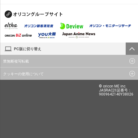
PC版に切り替え
禁無断複写転載
クッキーの使用について
© oricon ME inc.
JASRAC許諾番号：
9009642140Y38026