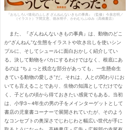
『おもしろい!進化のふしぎ ざんねんないきもの事典』（監修）今泉忠明／
（イラスト）下間文恵、徳永明子、かわむらふゆみ（高橋書店）
また、『ざんねんないきもの事典』は、動物のどこ
か“ざんねん”な生態をイラストや吹き出しを使いシン
プルに、そしてシュールに面白おかしく紹介してい
る。決して動物をバカにするわけではなく、根底にあ
るのは “ちょっと残念な部分があっても、一生懸命生
きている動物の愛しさ”だ。それは、人との関わりにお
いても言えることであり、生物の知識としてだけでな
く、子どもの頃から得ておきたい感覚でもある。当初
は、小学3～4年生の男の子をメインターゲットとして
書店の児童書コーナーで展開されていたが、そのよう
なコンセプトの奥深さでじわじわと幅広い世代が手に
取るようになった。高橋書店・広告・広報部の赤尾有