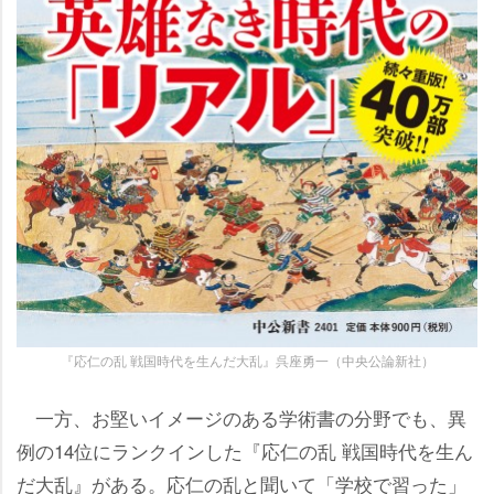
『応仁の乱 戦国時代を生んだ大乱』呉座勇一（中央公論新社）
一方、お堅いイメージのある学術書の分野でも、異
例の14位にランクインした『応仁の乱 戦国時代を生ん
だ大乱』がある。応仁の乱と聞いて「学校で習った」