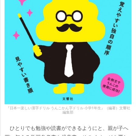
『日本一楽しい漢字ドリル うんこかん字ドリル 小学1年生』（編著）文響社
編集部
ひとりでも勉強や読書ができるようにと、親が子へ