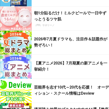
朝1分貼るだけ！ミルクピールで一日中ず
っとうるツヤ肌
（PR）サボリーノ
2026年7月夏ドラマも、注目作＆話題作が
勢ぞろい！
【夏アニメ2026】7月期夏の新アニメを一
挙紹介！
芸能界を志す10代～20代を応援！ オーデ
ィション・スクール情報はDeview