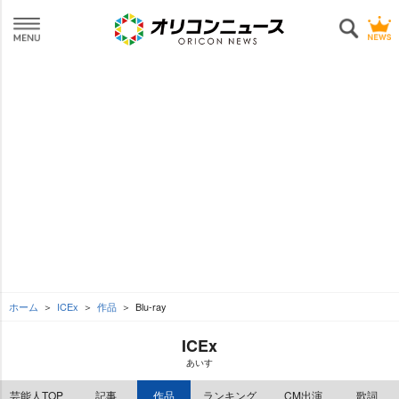
ホーム
ICEx
作品
Blu-ray
ICEx
あいす
芸能人TOP
記事
作品
ランキング
CM出演
歌詞