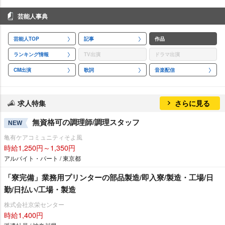
芸能人事典
芸能人TOP
記事
作品
ランキング情報
TV出演
ドラマ出演
CM出演
歌詞
音楽配信
求人特集
さらに見る
無資格可の調理師/調理スタッフ
NEW
亀有ケアコミュニティそよ風
時給1,250円～1,350円
アルバイト・パート / 東京都
「寮完備」業務用プリンターの部品製造/即入寮/製造・工場/日
勤/日払い/工場・製造
株式会社京栄センター
時給1,400円