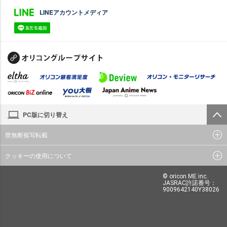
LINEアカウントメディア
PC版に切り替え
禁無断複写転載
クッキーの使用について
© oricon ME inc.
JASRAC許諾番号：
9009642140Y38026