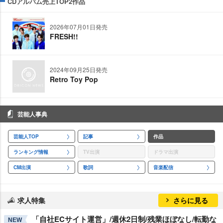
CDアルバム売上TOP2作品
2026年07月01日発売
FRESH!!
2024年09月25日発売
Retro Toy Pop
芸能人事典
芸能人TOP
記事
作品
ランキング情報
TV出演
ドラマ出演
CM出演
歌詞
音楽配信
求人特集
さらに見る
「自社ECサイト運営」/週休2日制/残業ほぼなし/転勤な
NEW