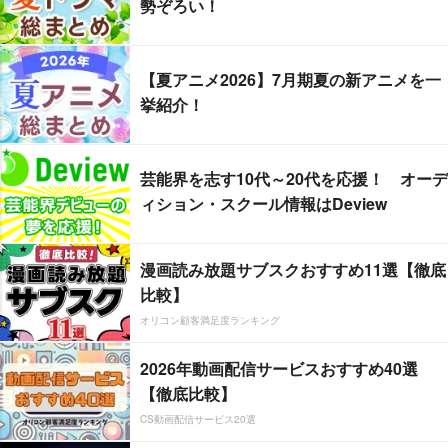
勢ぞろい！
【夏アニメ2026】7月期夏の新アニメを一
挙紹介！
芸能界を志す10代～20代を応援！ オーデ
ィション・スクール情報はDeview
漫画読み放題サブスクおすすめ11選【徹底
比較】
オリコン顧客満足度ランキング
2026年動画配信サービスおすすめ40選
【徹底比較】
CS動画配信サービス20選