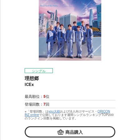
シングル
理想郷
ICEx
最高順位：
5
位
登場回数：
7
回
※「登場回数」は
you大樹
および法人向けサービス・
ORICON
BiZ online
で公開しております週間シングルランキングTOP200
のランクイン回数を掲載しています。
商品購入