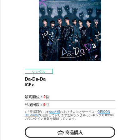
シングル
Da-Da-Da
ICEx
最高順位：
2
位
登場回数：
9
回
※「登場回数」は
you大樹
および法人向けサービス・
ORICON
BiZ online
で公開しております週間シングルランキングTOP200
のランクイン回数を掲載しています。
商品購入