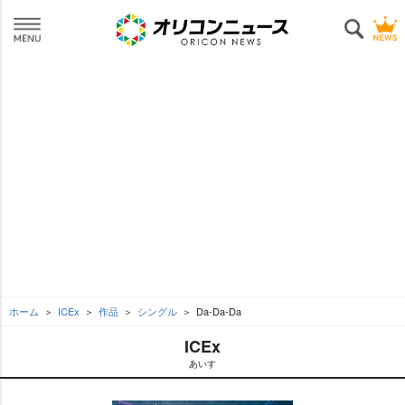
ホーム
ICEx
作品
シングル
Da-Da-Da
ICEx
あいす