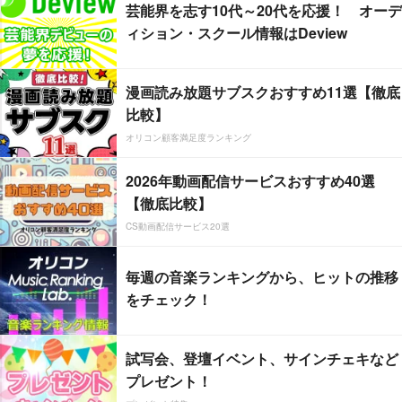
芸能界を志す10代～20代を応援！ オーデ
ィション・スクール情報はDeview
漫画読み放題サブスクおすすめ11選【徹底
比較】
オリコン顧客満足度ランキング
2026年動画配信サービスおすすめ40選
【徹底比較】
CS動画配信サービス20選
毎週の音楽ランキングから、ヒットの推移
をチェック！
試写会、登壇イベント、サインチェキなど
プレゼント！