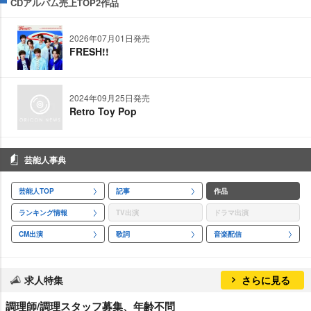
CDアルバム売上TOP2作品
2026年07月01日発売
FRESH!!
2024年09月25日発売
Retro Toy Pop
芸能人事典
芸能人TOP
記事
作品
ランキング情報
TV出演
ドラマ出演
CM出演
歌詞
音楽配信
求人特集
さらに見る
調理師/調理スタッフ募集、年齢不問