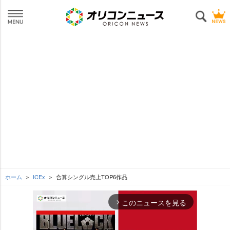
ホーム
ICEx
合算シングル売上TOP6作品
このニュースを見る
arrow_forward_ios