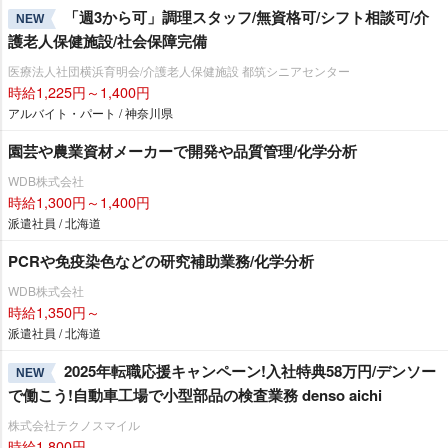
「週3から可」調理スタッフ/無資格可/シフト相談可/介
NEW
護老人保健施設/社会保障完備
医療法人社団横浜育明会/介護老人保健施設 都筑シニアセンター
時給1,225円～1,400円
アルバイト・パート / 神奈川県
園芸や農業資材メーカーで開発や品質管理/化学分析
WDB株式会社
時給1,300円～1,400円
派遣社員 / 北海道
PCRや免疫染色などの研究補助業務/化学分析
WDB株式会社
時給1,350円～
派遣社員 / 北海道
2025年転職応援キャンペーン!入社特典58万円/デンソー
NEW
で働こう!自動車工場で小型部品の検査業務 denso aichi
株式会社テクノスマイル
時給1,800円