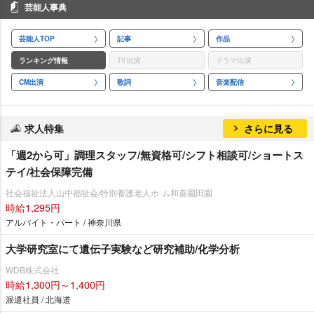
芸能人事典
芸能人TOP
記事
作品
ランキング情報
TV出演
ドラマ出演
CM出演
歌詞
音楽配信
求人特集
さらに見る
「週2から可」調理スタッフ/無資格可/シフト相談可/ショートス
テイ/社会保障完備
社会福祉法人山中福祉会/特別養護老人ホ-ム和喜園田園
時給1,295円
アルバイト・パート / 神奈川県
大学研究室にて遺伝子実験など研究補助/化学分析
WDB株式会社
時給1,300円～1,400円
派遣社員 / 北海道