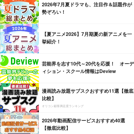
2026年7月夏ドラマも、注目作＆話題作が
勢ぞろい！
【夏アニメ2026】7月期夏の新アニメを一
挙紹介！
芸能界を志す10代～20代を応援！ オーデ
ィション・スクール情報はDeview
漫画読み放題サブスクおすすめ11選【徹底
比較】
オリコン顧客満足度ランキング
2026年動画配信サービスおすすめ40選
【徹底比較】