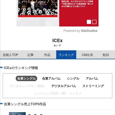
Powered by 
GliaStudios
ICEx
M
あいす
u
t
芸能人TOP
記事
作品
ランキング
CM出演
歌詞
e
ICExのランキング情報
合算シングル
合算アルバム
シングル
アルバム
デジタルシングル（単曲）
デジタルアルバム
ストリーミング
ミュージックDVD・BD
エンタメ
合算シングル売上TOP6作品