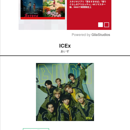
Powered by 
GliaStudios
ICEx
M
あいす
u
t
e