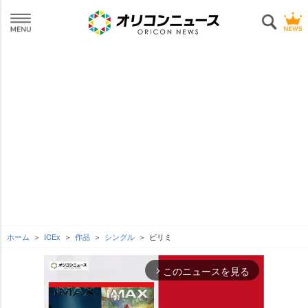
ホーム
ICEx
作品
シングル
ビリミ
このニュースを見る
arrow_forward_ios