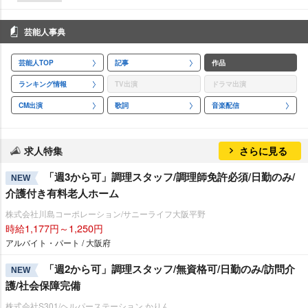
芸能人事典
芸能人TOP
記事
作品
ランキング情報
TV出演
ドラマ出演
CM出演
歌詞
音楽配信
求人特集
さらに見る
「週3から可」調理スタッフ/調理師免許必須/日勤のみ/
NEW
介護付き有料老人ホーム
株式会社川島コーポレーション/サニーライフ大阪平野
時給1,177円～1,250円
アルバイト・パート / 大阪府
「週2から可」調理スタッフ/無資格可/日勤のみ/訪問介
NEW
護/社会保障完備
株式会社S301/ヘルパーステーション かりん