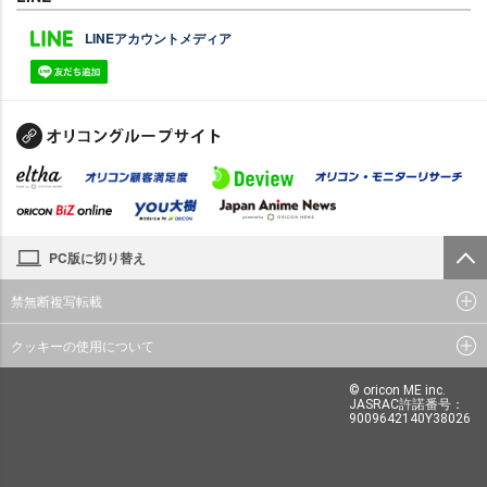
LINEアカウントメディア
PC版に切り替え
禁無断複写転載
クッキーの使用について
© oricon ME inc.
JASRAC許諾番号：
9009642140Y38026