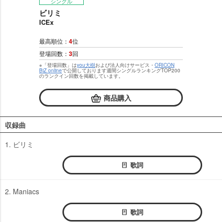
シングル
ビリミ
ICEx
最高順位：
4
位
登場回数：
3
回
※「登場回数」は
you大樹
および法人向けサービス・
ORICON
BiZ online
で公開しております週間シングルランキングTOP200
のランクイン回数を掲載しています。
商品購入
収録曲
1. ビリミ
歌詞
2. Maniacs
歌詞