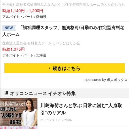
合同会社高齢者福祉施設みんなのおうち/住宅型有料老人ホーム みんなのおうち
時給1,140円～1,200円
アルバイト・パート / 愛知県
「福祉調理スタッフ」無資格可/日勤のみ/住宅型有料老
NEW
人ホーム
医療法人重仁会/有料老人ホーム カペラひばりが丘
時給1,075円
アルバイト・パート / 北海道
続きはこちら
sponsored by 求人ボックス
オリコンニュース イチオシ特集
川島海荷さんと学ぶ 日常に潜む“人身取
引”のリアル
オリコンタイアップ特集