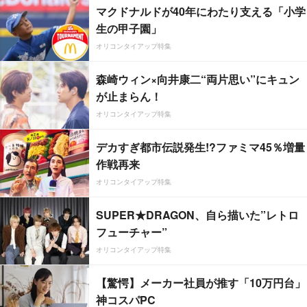
マクドナルドが40年にわたり支える「小学
生の甲子園」
オリコンタイアップ特集
森崎ウィン×向井康二“両片思い”にキュン
が止まらん！
オリコンタイアップ特集
デカすぎ都市伝説発生!?ファミマ45％増量
作戦再来
オリコンタイアップ特集
SUPER★DRAGON、自ら描いた”レトロ
フューチャー”
オリコンタイアップ特集
【驚愕】メーカー社員が推す「10万円台」
神コスパPC