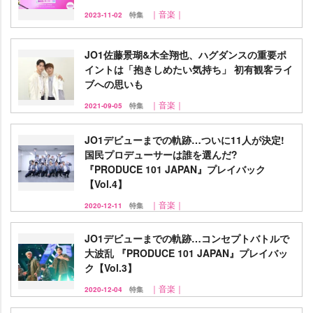
｜音楽｜
2023-11-02
特集
JO1佐藤景瑚&木全翔也、ハグダンスの重要ポ
イントは「抱きしめたい気持ち」 初有観客ライ
ブへの思いも
｜音楽｜
2021-09-05
特集
JO1デビューまでの軌跡…ついに11人が決定!
国民プロデューサーは誰を選んだ?
『PRODUCE 101 JAPAN』プレイバック
【Vol.4】
｜音楽｜
2020-12-11
特集
JO1デビューまでの軌跡…コンセプトバトルで
大波乱 『PRODUCE 101 JAPAN』プレイバッ
ク【Vol.3】
｜音楽｜
2020-12-04
特集