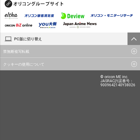
PC版に切り替え
禁無断複写転載
クッキーの使用について
© oricon ME inc.
JASRAC許諾番号：
9009642140Y38026