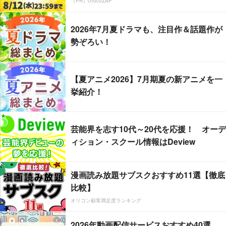
（PR）chocoZAP
2026年7月夏ドラマも、注目作＆話題作が
勢ぞろい！
【夏アニメ2026】7月期夏の新アニメを一
挙紹介！
芸能界を志す10代～20代を応援！ オーデ
ィション・スクール情報はDeview
漫画読み放題サブスクおすすめ11選【徹底
比較】
オリコン顧客満足度ランキング
2026年動画配信サービスおすすめ40選