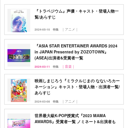
『トラペジウム』声優・キャスト・登場人物一
覧/あらすじ
｜アニメ｜
2024-05-10
特集
『ASIA STAR ENTERTAINER AWARDS 2024
in JAPAN Presented by ZOZOTOWN』
(ASEA)出演者&受賞者一覧
｜音楽｜
2024-03-11
特集
映画しまじろう『ミラクルじまの なないろカー
ネーション』キャスト・登場人物・出演者一覧/
あらすじ
｜アニメ｜
2024-03-08
特集
世界最大級K-POP授賞式『2023 MAMA
AWARDS』受賞者一覧 ノミネート&出演者も