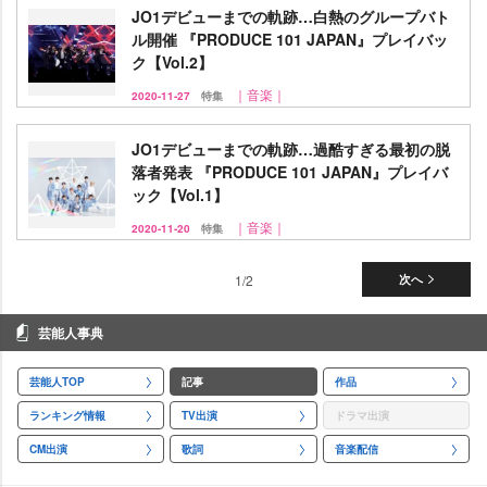
JO1デビューまでの軌跡…白熱のグループバト
ル開催 『PRODUCE 101 JAPAN』プレイバッ
ク【Vol.2】
｜音楽｜
2020-11-27
特集
JO1デビューまでの軌跡…過酷すぎる最初の脱
落者発表 『PRODUCE 101 JAPAN』プレイバ
ック【Vol.1】
｜音楽｜
2020-11-20
特集
1/2
次へ
芸能人事典
芸能人TOP
記事
作品
ランキング情報
TV出演
ドラマ出演
CM出演
歌詞
音楽配信