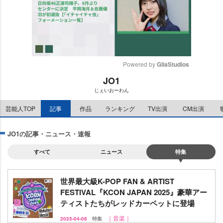
Powered by 
GliaStudios
JO1
M
じぇいおーわん
u
t
芸能人TOP
記事
作品
ランキング
TV出演
CM出演
e
JO1の記事・ニュース・速報
すべて
ニュース
特集
世界最大級K-POP FAN & ARTIST
FESTIVAL『KCON JAPAN 2025』豪華アー
ティストたちがレッドカーペットに登場
｜音楽｜
2025-04-08
特集