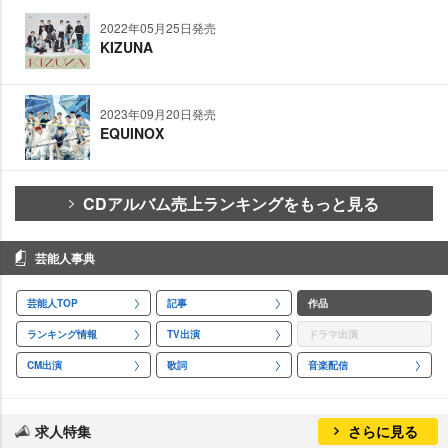
2022年05月25日発売
KIZUNA
2023年09月20日発売
EQUINOX
CDアルバム売上ランキングをもっと見る
芸能人事典
芸能人TOP
記事
作品
ランキング情報
TV出演
ドラマ出演
CM出演
歌詞
音楽配信
求人特集
さらに見る