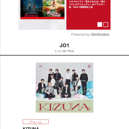
Powered by 
GliaStudios
JO1
M
じぇいおーわん
u
t
e
アルバム
KIZUNA