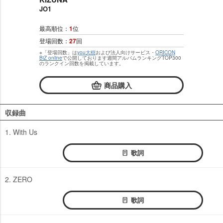
JO1
最高順位：
1
位
登場回数：
27
回
※「登場回数」は
you大樹
および法人向けサービス・
ORICON
BiZ online
で公開しております週間アルバムランキングTOP300
のランクイン回数を掲載しています。
商品購入
収録曲
1. With Us
歌詞
2. ZERO
歌詞