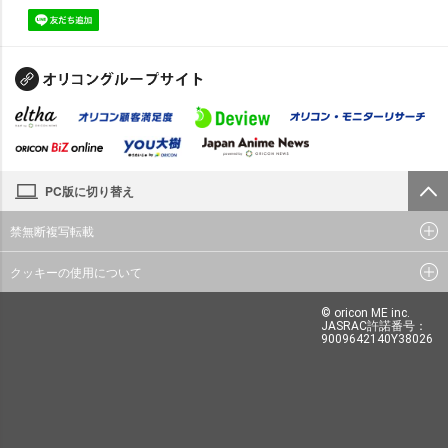
PC版に切り替え
禁無断複写転載
クッキーの使用について
© oricon ME inc.
JASRAC許諾番号：
9009642140Y38026