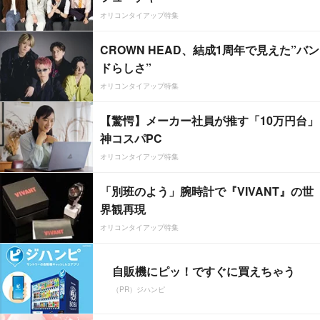
オリコンタイアップ特集
CROWN HEAD、結成1周年で見えた”バン
ドらしさ”
オリコンタイアップ特集
【驚愕】メーカー社員が推す「10万円台」
神コスパPC
オリコンタイアップ特集
「別班のよう」腕時計で『VIVANT』の世
界観再現
オリコンタイアップ特集
自販機にピッ！ですぐに買えちゃう
（PR）ジハンピ