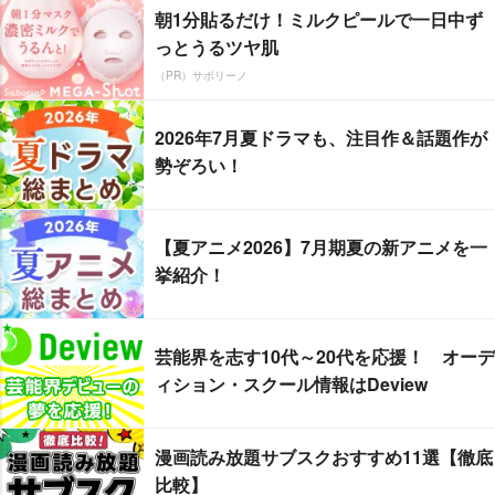
朝1分貼るだけ！ミルクピールで一日中ず
っとうるツヤ肌
（PR）サボリーノ
2026年7月夏ドラマも、注目作＆話題作が
勢ぞろい！
【夏アニメ2026】7月期夏の新アニメを一
挙紹介！
芸能界を志す10代～20代を応援！ オーデ
ィション・スクール情報はDeview
漫画読み放題サブスクおすすめ11選【徹底
比較】