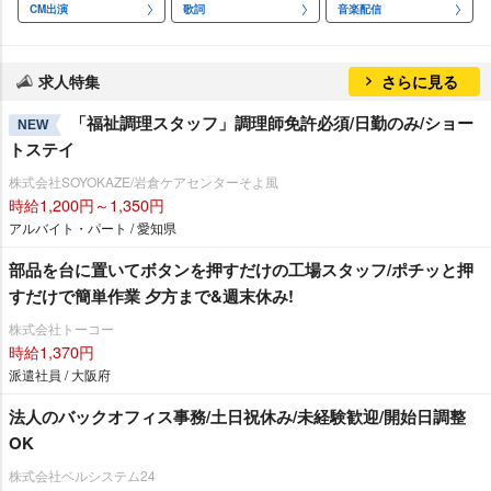
CM出演
歌詞
音楽配信
求人特集
さらに見る
「福祉調理スタッフ」調理師免許必須/日勤のみ/ショー
NEW
トステイ
株式会社SOYOKAZE/岩倉ケアセンターそよ風
時給1,200円～1,350円
アルバイト・パート / 愛知県
部品を台に置いてボタンを押すだけの工場スタッフ/ポチッと押
すだけで簡単作業 夕方まで&週末休み!
株式会社トーコー
時給1,370円
派遣社員 / 大阪府
法人のバックオフィス事務/土日祝休み/未経験歓迎/開始日調整
OK
株式会社ベルシステム24