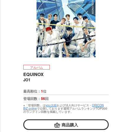
アルバム
EQUINOX
JO1
最高順位：
1
位
登場回数：
56
回
※「登場回数」は
you大樹
および法人向けサービス・
ORICON
BiZ online
で公開しております週間アルバムランキングTOP300
のランクイン回数を掲載しています。
商品購入