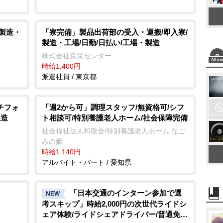
/製造・
「寮完備」製品出荷部の受入・運搬/即入寮/
製造・工場/日勤/日払い/工場・製造
株式会社京栄センター
時給1,400円
派遣社員 / 東京都
チフォ
「週2から可」調理スタッフ/無資格可/シフ
製造
ト相談可/特別養護老人ホーム/社会保障完備
社会福祉法人和敬会/特別養護老人ホーム なご
みの郷
時給1,140円
アルバイト・パート / 愛知県
「日本交通のインターン参加で選
NEW
考スキップ」時給2,000円の次世代ライドシ
ェア体験/ライドシェアドライバー/普通免許