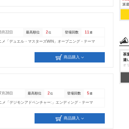
派遣
2
11
03月22日
最高順位
登場回数
位
週
ニメ「デュエル・マスターズWIN」オープニング・テーマ
茶
商品購入
違
オ
2
5
07月28日
最高順位
登場回数
位
週
ニメ「デジモンアドベンチャー:」エンディング・テーマ
商品購入