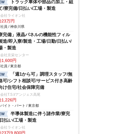
トラック車体や部品の加工・組
EW
て/寮完備/日払い/工場・製造
式会社ライオン社
給23万円
社員 / 神奈川県
寮完備」液晶パネルの機能性フィル
製造/即入寮/製造・工場/日勤/日払い/
場・製造
式会社京栄センター
1,600円
社員 / 東京都
「週1から可」調理スタッフ/無
EW
格可/シフト相談可/サービス付き高齢
向け住宅/社会保障完備
会社T.S.I/アンジェス高尾
1,226円
バイト・パート / 東京都
半導体製造に伴う諸作業/寮完
EW
/日払い/工場・製造
式会社ライオン社
23万9,800円