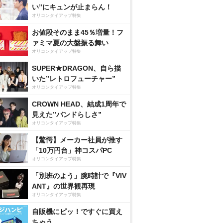
い”にキュンが止まらん！
オリコンタイアップ特集
お値段そのまま45％増量！フ
ァミマ夏の大盤振る舞い
オリコンタイアップ特集
SUPER★DRAGON、自ら描
いた”レトロフューチャー”
オリコンタイアップ特集
CROWN HEAD、結成1周年で
見えた”バンドらしさ”
オリコンタイアップ特集
【驚愕】メーカー社員が推す
「10万円台」神コスパPC
オリコンタイアップ特集
「別班のよう」腕時計で『VIV
ANT』の世界観再現
オリコンタイアップ特集
自販機にピッ！ですぐに買え
ちゃう