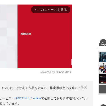
このニュースを見る
arrow_forward_ios
Powered by 
GliaStudios
M
クインしたことがある作品を対象に、推定累積売上枚数の上位20
u
サービス・
ORICON BiZ online
で公開しております週間シングル
t
掲載しています。
e