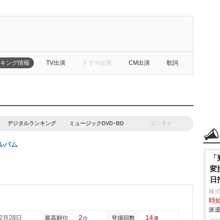
キング情報
TV出演
ドラマ出演
CM出演
歌詞
デジタルランキング
ミュージックDVD･BD
エンタメ
ルバム
「
変
日
株
時給
派遣
2
14
02月28日
最高順位
登場回数
位
週