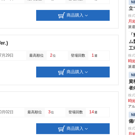
N
立
商品購入
株
月
派遣
「
ム
er.)
工
2
1
07月29日
最高順位
登場回数
株
位
週
時給
派遣
商品購入
N
資
者
株式
時給
アル
3
14
10月02日
最高順位
登場回数
位
週
N
備
商品購入
株
月給