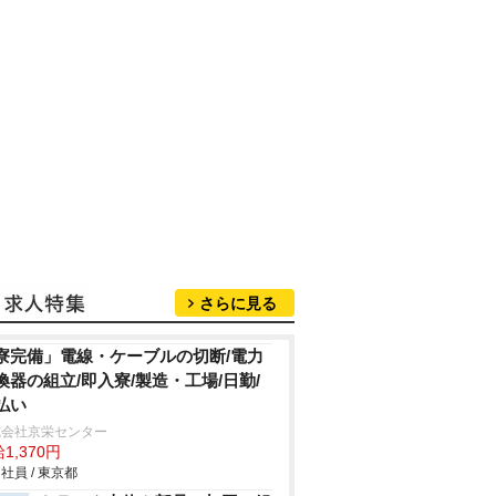
さらに見る
寮完備」電線・ケーブルの切断/電力
換器の組立/即入寮/製造・工場/日勤/
払い
式会社京栄センター
1,370円
社員 / 東京都