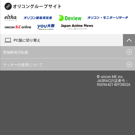
PC版に切り替え
禁無断複写転載
クッキーの使用について
© oricon ME inc.
JASRAC許諾番号：
9009642140Y38026