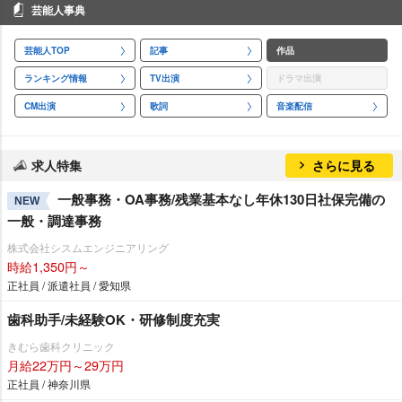
芸能人事典
芸能人TOP
記事
作品
ランキング情報
TV出演
ドラマ出演
CM出演
歌詞
音楽配信
求人特集
さらに見る
一般事務・OA事務/残業基本なし年休130日社保完備の
NEW
一般・調達事務
株式会社シスムエンジニアリング
時給1,350円～
正社員 / 派遣社員 / 愛知県
歯科助手/未経験OK・研修制度充実
きむら歯科クリニック
月給22万円～29万円
正社員 / 神奈川県