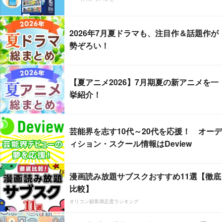
2026年7月夏ドラマも、注目作＆話題作が
勢ぞろい！
【夏アニメ2026】7月期夏の新アニメを一
挙紹介！
芸能界を志す10代～20代を応援！ オーデ
ィション・スクール情報はDeview
漫画読み放題サブスクおすすめ11選【徹底
比較】
オリコン顧客満足度ランキング