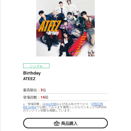
シングル
Birthday
ATEEZ
最高順位：
3
位
登場回数：
14
回
※「登場回数」は
you大樹
および法人向けサービス・
ORICON
BiZ online
で公開しております週間シングルランキングTOP200
のランクイン回数を掲載しています。
商品購入