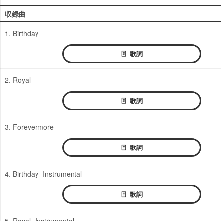
収録曲
1. Birthday
歌詞
2. Royal
歌詞
3. Forevermore
歌詞
4. Birthday -Instrumental-
歌詞
5. Royal -Instrumental-