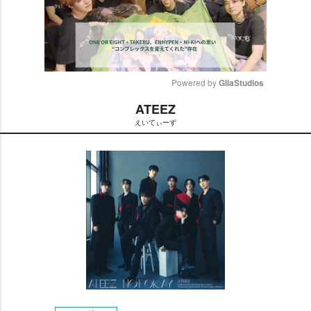
Powered by 
GliaStudios
ATEEZ
M
えいてぃーず
u
t
e