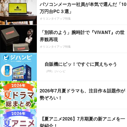
パソコンメーカー社員が本気で選んだ「10
万円台PC３選」
オリコンタイアップ特集
「別班のよう」腕時計で『VIVANT』の世
界観再現
オリコンタイアップ特集
自販機にピッ！ですぐに買えちゃう
（PR）ジハンピ
2026年7月夏ドラマも、注目作＆話題作が
勢ぞろい！
【夏アニメ2026】7月期夏の新アニメを一
挙紹介！