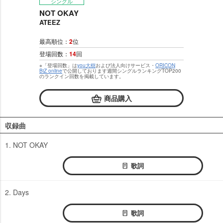
シングル
NOT OKAY
ATEEZ
最高順位：
2
位
登場回数：
14
回
※「登場回数」は
you大樹
および法人向けサービス・
ORICON
BiZ online
で公開しております週間シングルランキングTOP200
のランクイン回数を掲載しています。
商品購入
収録曲
1. NOT OKAY
歌詞
2. Days
歌詞