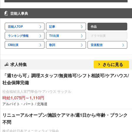
芸能人事典
芸能人TOP
記事
作品
ランキング情報
TV出演
ドラマ出演
CM出演
歌詞
音楽配信
求人特集
さらに見る
「週1から可」調理スタッフ/無資格可/シフト相談可/ケアハウス/
社会保障完備
社会福祉法人富門華会/ケアハウス サックル
時給1,075円～1,110円
アルバイト・パート / 北海道
リニューアルオープン/施設ケアマネ/週1日から/年齢・ブランク
不問
株式会社日本アメニティライフ協会