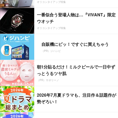
オリコンタイアップ特集
一番似合う登場人物は…『VIVANT』限定
ウオッチ
オリコンタイアップ特集
自販機にピッ！ですぐに買えちゃう
（PR）ジハンピ
朝1分貼るだけ！ミルクピールで一日中ず
っとうるツヤ肌
（PR）サボリーノ
2026年7月夏ドラマも、注目作＆話題作が
勢ぞろい！