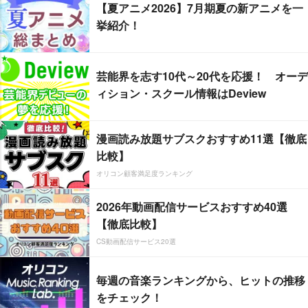
【夏アニメ2026】7月期夏の新アニメを一
挙紹介！
芸能界を志す10代～20代を応援！ オーデ
ィション・スクール情報はDeview
漫画読み放題サブスクおすすめ11選【徹底
比較】
オリコン顧客満足度ランキング
2026年動画配信サービスおすすめ40選
【徹底比較】
CS動画配信サービス20選
毎週の音楽ランキングから、ヒットの推移
をチェック！