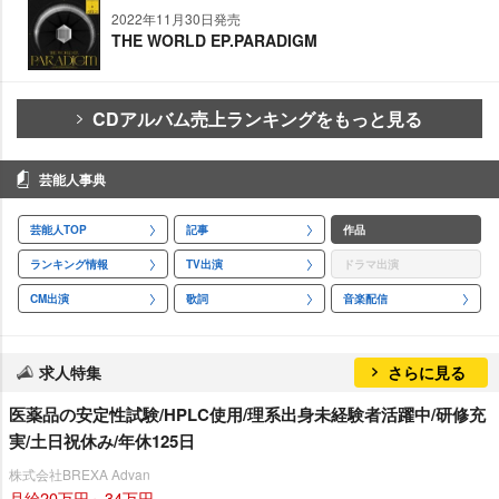
2022年11月30日発売
THE WORLD EP.PARADIGM
CDアルバム売上ランキングをもっと見る
芸能人事典
芸能人TOP
記事
作品
ランキング情報
TV出演
ドラマ出演
CM出演
歌詞
音楽配信
求人特集
さらに見る
医薬品の安定性試験/HPLC使用/理系出身未経験者活躍中/研修充
実/土日祝休み/年休125日
株式会社BREXA Advan
月給20万円～34万円