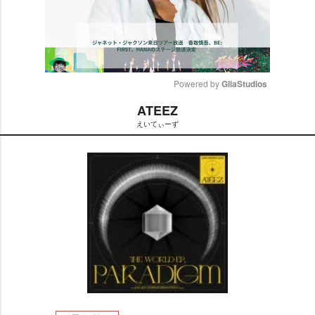
Powered by 
GliaStudios
ATEEZ
M
えいてぃーず
u
t
e