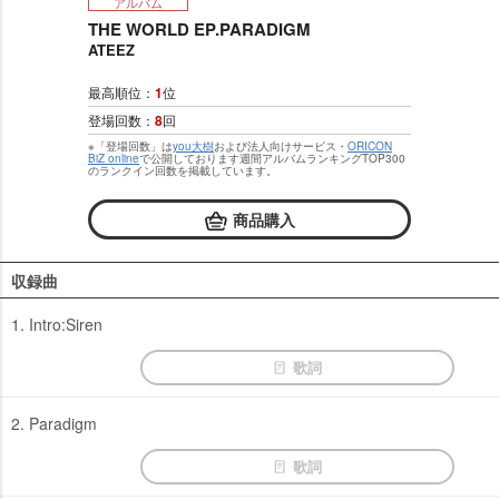
アルバム
THE WORLD EP.PARADIGM
ATEEZ
最高順位：
1
位
登場回数：
8
回
※「登場回数」は
you大樹
および法人向けサービス・
ORICON
BiZ online
で公開しております週間アルバムランキングTOP300
のランクイン回数を掲載しています。
商品購入
収録曲
1. Intro:Siren
歌詞
2. Paradigm
歌詞