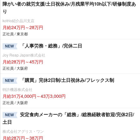
障がい者の就労支援/土日祝休み/月残業平均10h以下/研修制度あ
り
kotrio紹介品川支店
月給24万円～28万円
正社員 / 東京都
「人事労務・総務」/完休二日
NEW
Joy Reap Japan株式会社
月給28万円～45万円
正社員 / 大阪府
「購買」完休2日制/土日祝休み/フレックス制
NEW
特許機器株式会社
月給31万4,000円～43万3,000円
正社員 / 大阪府
安定食肉メーカーの「総務」/総務経験者歓迎/完休2日/
NEW
土日
株式会社アグリス・ワン
月給28万円～38万円