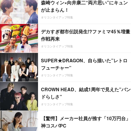
森崎ウィン×向井康二“両片思い”にキュン
が止まらん！
オリコンタイアップ特集
デカすぎ都市伝説発生!?ファミマ45％増量
作戦再来
オリコンタイアップ特集
SUPER★DRAGON、自ら描いた”レトロ
フューチャー”
オリコンタイアップ特集
CROWN HEAD、結成1周年で見えた”バン
ドらしさ”
オリコンタイアップ特集
【驚愕】メーカー社員が推す「10万円台」
神コスパPC