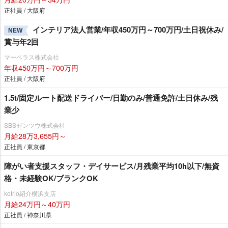
正社員 / 大阪府
インテリア法人営業/年収450万円～700万円/土日祝休み/
NEW
賞与年2回
マーベラス株式会社
年収450万円～700万円
正社員 / 大阪府
1.5t/固定ルート配送ドライバー/日勤のみ/普通免許/土日休み/残
業少
SBSゼンツウ株式会社
月給28万3,655円～
正社員 / 東京都
障がい者支援スタッフ・デイサービス/月残業平均10h以下/無資
格・未経験OK/ブランクOK
kotrio紹介横浜支店
月給24万円～40万円
正社員 / 神奈川県