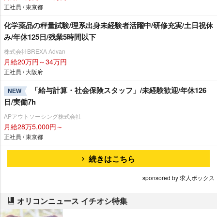
正社員 / 東京都
化学薬品の秤量試験/理系出身未経験者活躍中/研修充実/土日祝休
み/年休125日/残業5時間以下
株式会社BREXA Advan
月給20万円～34万円
正社員 / 大阪府
「給与計算・社会保険スタッフ」/未経験歓迎/年休126
NEW
日/実働7h
APアウトソーシング株式会社
月給28万5,000円～
正社員 / 東京都
続きはこちら
sponsored by 求人ボックス
オリコンニュース イチオシ特集