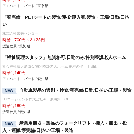
アルバイト・パート / 東京都
「寮完備」PETシートの製造/運搬/即入寮/製造・工場/日勤/日払
い
株式会社京栄センター
時給1,700円～2,125円
派遣社員 / 北海道
「福祉調理スタッフ」無資格可/日勤のみ/特別養護老人ホーム
社会福祉法人愛燦会/特別養護老人ホーム 長寿の里・十四山
時給1,140円
アルバイト・パート / 愛知県
自動車製品の選別・検査/寮完備/日勤/日払い/工場・製造
NEW
UTエージェント株式会社AGT東海第一CU
時給1,180円
派遣社員 / 愛知県
産業用機器・製品のフォークリフト・搬入・搬出・投
NEW
入・運搬/寮完備/日払い/工場・製造