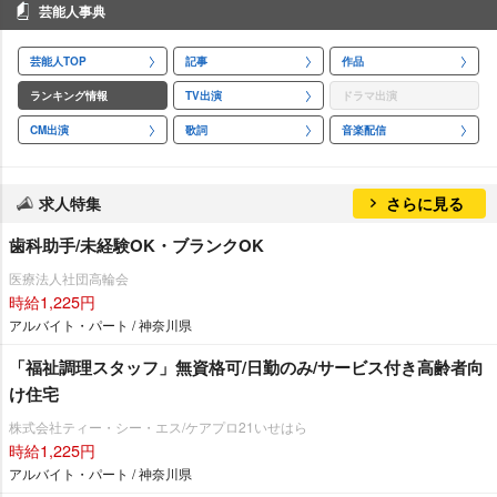
芸能人事典
芸能人TOP
記事
作品
ランキング情報
TV出演
ドラマ出演
CM出演
歌詞
音楽配信
求人特集
さらに見る
歯科助手/未経験OK・ブランクOK
医療法人社団高輪会
時給1,225円
アルバイト・パート / 神奈川県
「福祉調理スタッフ」無資格可/日勤のみ/サービス付き高齢者向
け住宅
株式会社ティー・シー・エス/ケアプロ21いせはら
時給1,225円
アルバイト・パート / 神奈川県