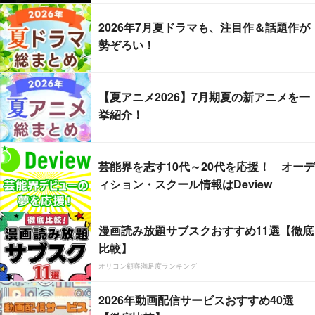
2026年7月夏ドラマも、注目作＆話題作が
勢ぞろい！
【夏アニメ2026】7月期夏の新アニメを一
挙紹介！
芸能界を志す10代～20代を応援！ オーデ
ィション・スクール情報はDeview
漫画読み放題サブスクおすすめ11選【徹底
比較】
オリコン顧客満足度ランキング
2026年動画配信サービスおすすめ40選