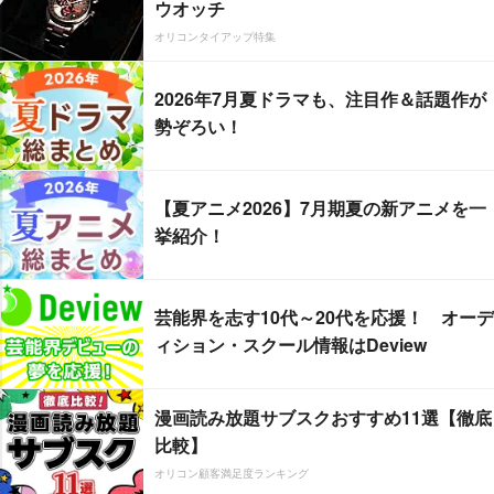
ウオッチ
オリコンタイアップ特集
2026年7月夏ドラマも、注目作＆話題作が
勢ぞろい！
【夏アニメ2026】7月期夏の新アニメを一
挙紹介！
芸能界を志す10代～20代を応援！ オーデ
ィション・スクール情報はDeview
漫画読み放題サブスクおすすめ11選【徹底
比較】
オリコン顧客満足度ランキング