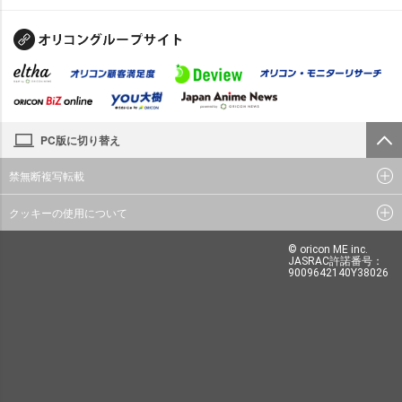
PC版に切り替え
禁無断複写転載
クッキーの使用について
© oricon ME inc.
JASRAC許諾番号：
9009642140Y38026