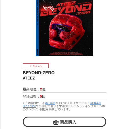
アルバム
BEYOND:ZERO
ATEEZ
最高順位：
2
位
登場回数：
5
回
※「登場回数」は
you大樹
および法人向けサービス・
ORICON
BiZ online
で公開しております週間アルバムランキングTOP300
のランクイン回数を掲載しています。
商品購入