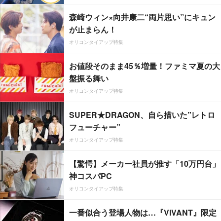
森崎ウィン×向井康二“両片思い”にキュン
が止まらん！
オリコンタイアップ特集
お値段そのまま45％増量！ファミマ夏の大
盤振る舞い
オリコンタイアップ特集
SUPER★DRAGON、自ら描いた”レトロ
フューチャー”
オリコンタイアップ特集
【驚愕】メーカー社員が推す「10万円台」
神コスパPC
オリコンタイアップ特集
一番似合う登場人物は…『VIVANT』限定