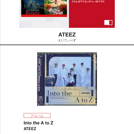
ATEEZ
えいてぃーず
M
u
t
e
アルバム
Into the A to Z
ATEEZ