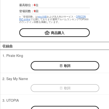
最高順位：
6
位
登場回数：
9
回
※「登場回数」は
you大樹
および法人向けサービス・
ORICON
BiZ online
で公開しております週間アルバムランキングTOP300
のランクイン回数を掲載しています。
商品購入
収録曲
1. Pirate King
歌詞
2. Say My Name
歌詞
3. UTOPIA