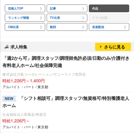
芸能人TOP
記事
作品
ランキング情報
TV出演
ドラマ出演
CM出演
歌詞
音楽配信
求人特集
さらに見る
「週2から可」調理スタッフ/調理師免許必須/日勤のみ/介護付き
有料老人ホーム/社会保障完備
株式会社川島コーポレーション/サニーライフ世田谷
時給1,226円～1,400円
アルバイト・パート / 東京都
「シフト相談可」調理スタッフ/無資格可/特別養護老人
NEW
ホーム
社会福祉法人双葉会/寿楽荘
時給1,226円～
アルバイト・パート / 東京都