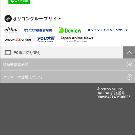
PC版に切り替え
禁無断複写転載
クッキーの使用について
© oricon ME inc.
JASRAC許諾番号：
9009642140Y38026