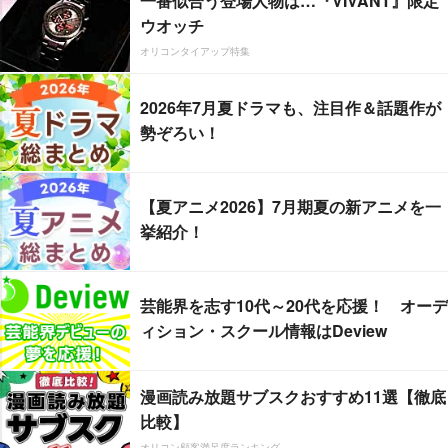
一番似合う登場人物は…『VIVANT』限定
ウオッチ
オリコンタイアップ特集
2026年7月夏ドラマも、注目作＆話題作が
勢ぞろい！
【夏アニメ2026】7月期夏の新アニメを一
挙紹介！
芸能界を志す10代～20代を応援！ オーデ
ィション・スクール情報はDeview
漫画読み放題サブスクおすすめ11選【徹底
比較】
オリコン顧客満足度ランキング