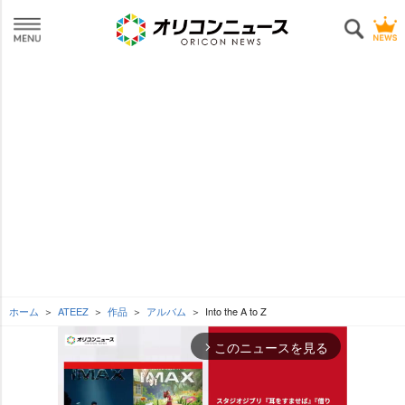
ホーム
ATEEZ
作品
アルバム
Into the A to Z
このニュースを見る
arrow_forward_ios