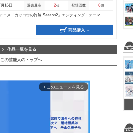
2
6
7月16日
過去最高
登場回数
位
週
他アニメ「カッコウの許嫁 Season2」エンディング・テーマ
商品購入
作品一覧を見る
この芸能人のトップへ
このニュースを見る
arrow_forward_ios