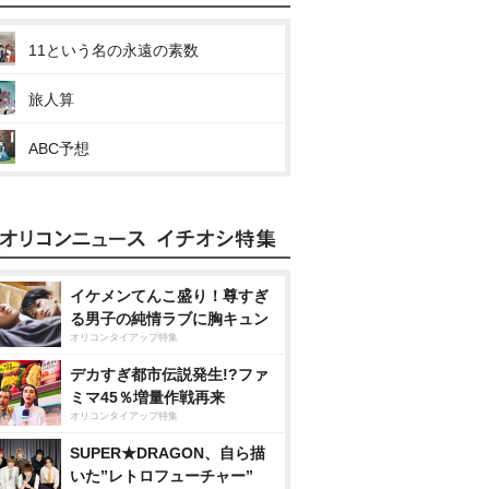
11という名の永遠の素数
旅人算
ABC予想
イケメンてんこ盛り！尊すぎ
る男子の純情ラブに胸キュン
オリコンタイアップ特集
デカすぎ都市伝説発生!?ファ
ミマ45％増量作戦再来
オリコンタイアップ特集
SUPER★DRAGON、自ら描
いた”レトロフューチャー”