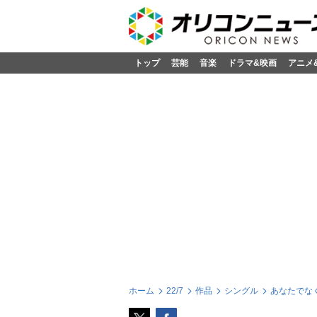
トップ
芸能
音楽
ドラマ&映画
アニメ
ホーム
22/7
作品
シングル
あなたでなく