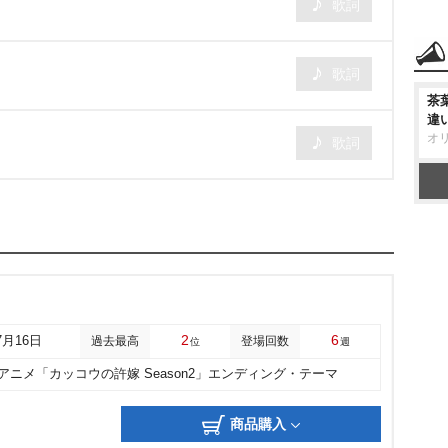
歌詞
歌詞
茶
違
オ
歌詞
2
6
7月16日
過去最高
登場回数
位
週
他アニメ「カッコウの許嫁 Season2」エンディング・テーマ
商品購入