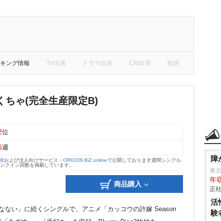
キング情報
TV出演
ドラマ出演
CM出演
歌詞
ちゃ(完全生産限定B)
2
位
6
週
障
大樹
および法人向けサービス・
ORICON BiZ online
で公開しております週間シングル
のランクイン回数を掲載しています。
東
年収
商品購入
正社
活
死なない」に続くシングルで、アニメ「カッコウの許嫁 Season
験