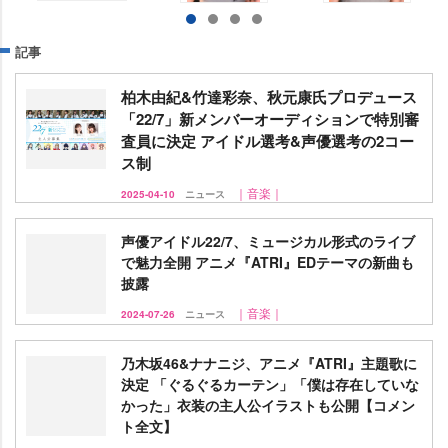
記事
柏木由紀&竹達彩奈、秋元康氏プロデュース
「22/7」新メンバーオーディションで特別審
査員に決定 アイドル選考&声優選考の2コー
ス制
｜音楽｜
2025-04-10
ニュース
声優アイドル22/7、ミュージカル形式のライブ
で魅力全開 アニメ『ATRI』EDテーマの新曲も
披露
｜音楽｜
2024-07-26
ニュース
乃木坂46&ナナニジ、アニメ『ATRI』主題歌に
決定 「ぐるぐるカーテン」「僕は存在していな
かった」衣装の主人公イラストも公開【コメン
ト全文】