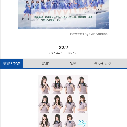
Powered by 
GliaStudios
M
22/7
u
ななぶんのにじゅうに
t
e
芸能人TOP
記事
作品
ランキング