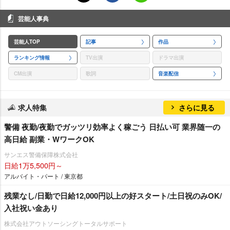
芸能人事典
芸能人TOP
記事
作品
ランキング情報
TV出演
ドラマ出演
CM出演
歌詞
音楽配信
求人特集
さらに見る
警備 夜勤/夜勤でガッツリ効率よく稼ごう 日払い可 業界随一の
高日給 副業・WワークOK
サンエス警備保障株式会社
日給1万5,500円～
アルバイト・パート / 東京都
残業なし/日勤で日給12,000円以上の好スタート/土日祝のみOK/
入社祝い金あり
株式会社アウトソーシングトータルサポート