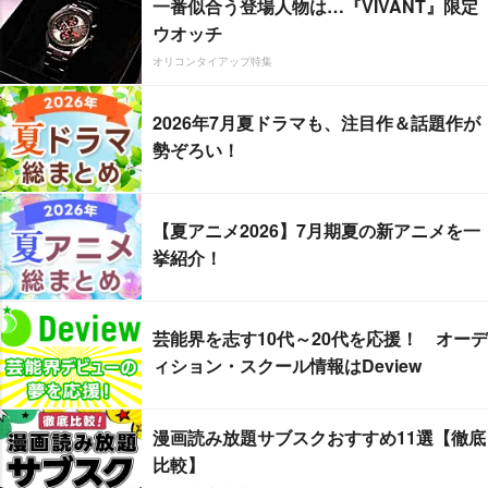
一番似合う登場人物は…『VIVANT』限定
ウオッチ
オリコンタイアップ特集
2026年7月夏ドラマも、注目作＆話題作が
勢ぞろい！
【夏アニメ2026】7月期夏の新アニメを一
挙紹介！
芸能界を志す10代～20代を応援！ オーデ
ィション・スクール情報はDeview
漫画読み放題サブスクおすすめ11選【徹底
比較】