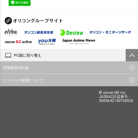
PC版に切り替え
禁無断複写転載
クッキーの使用について
© oricon ME inc.
JASRAC許諾番号：
9009642140Y38026