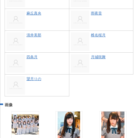
麻丘真央
雨夜音
清井美那
椎名桜月
四条月
月城咲舞
望月りの
画像