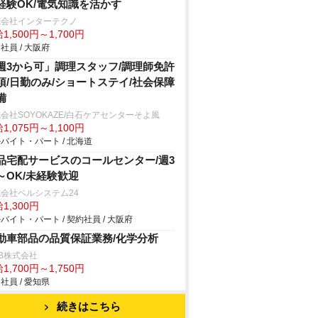
経験OK/電気知識を活かす
式会社インターテクノ
1,500円～1,700円
社員 / 大阪府
週3から可」調理スタッフ/調理師免許
須/日勤のみ/ショートステイ/社会保障
備
会社SOYOKAZE/白石ケアセンターそよ風
1,075円～1,100円
バイト・パート / 北海道
品宅配サービスのコールセンター/週3
～OK/未経験歓迎
会社ベルシステム24
1,300円
バイト・パート / 契約社員 / 大阪府
動車部品の品質保証業務/化学分析
B株式会社
1,700円～1,750円
社員 / 愛知県
続きはこちら