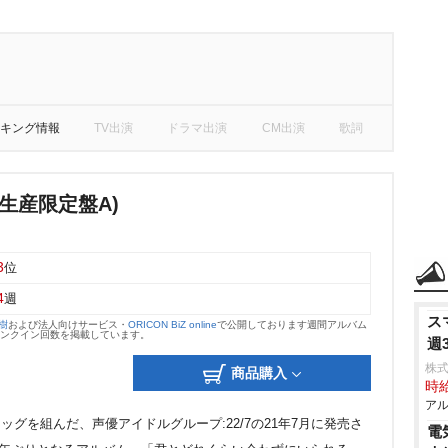
キング情報
TV出演
ドラマ出演
CM出演
歌詞
生産限定盤A)
3
位
4
週
ス
大樹
および法人向けサービス・
ORICON BiZ online
で公開しております週間アルバム
のランクイン回数を掲載しています。
週
株式
商品購入
時給
アル
iplexがタッグを組んだ、声優アイドルグループ:22/7の21年7月に発売さ
電