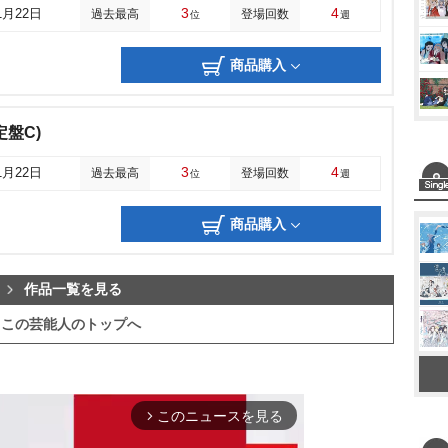
3
4
1月22日
過去最高
登場回数
位
週
商品購入
盤C)
3
4
1月22日
過去最高
登場回数
位
週
商品購入
作品一覧を見る
この芸能人のトップへ
このニュースを見る
arrow_forward_ios