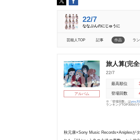
22/7
ななぶんのにじゅうに
芸能人TOP
記事
作品
ラン
旅人算(完全
22/7
最高順位
登場回数
アルバム
※「登場回数」は
you
ランキングTOP300
秋元康×Sony Music Records×An