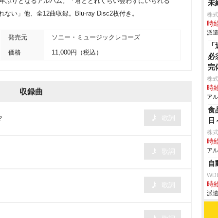
2年ぶりとなるアルバム。「君とどれくらい会わずにいられる
未
」他、全12曲収録。Blu-ray Disc2枚付き。
株
時給
派遣
発売元
ソニー・ミュージックレコーズ
「
価格
11,000円（税込）
必
完
株式
時給
収録曲
アル
食
歌詞
?
日
株式
時給
アル
歌詞
自
WD
時給
歌詞
派遣