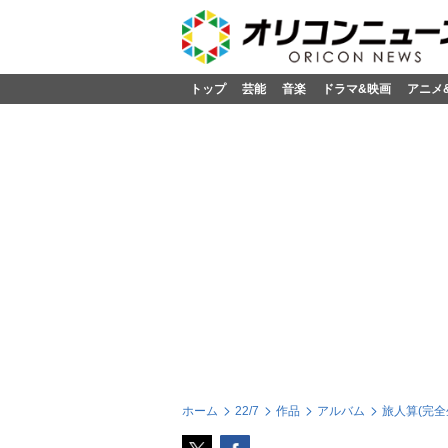
トップ
芸能
音楽
ドラマ&映画
アニメ
ホーム
22/7
作品
アルバム
旅人算(完全