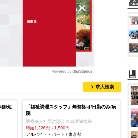
Powered by 
GliaStudios
求人検索
M
u
t
務/短
「福祉調理スタッフ」無資格可/日勤のみ/病
院
e
医療法人社団洪泳会 東京洪誠病院
時給1,226円～1,500円
アルバイト・パート / 東京都