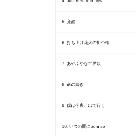
4. Just here and now
5. 覚醒
6. 打ち上げ花火の拒否権
7. あやふやな世界観
8. 命の続き
9. 僕は今夜、出て行く
10. いつの間にSunrise