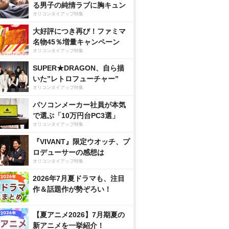
る男子の純情ラブに胸キュン
オリコンタイアップ特集
大好評につき再び！ファミマ
名物45％増量キャンペーン
オリコンタイアップ特集
SUPER★DRAGON、自ら描
いた”レトロフューチャー”
オリコンタイアップ特集
パソコンメーカー社員が本気
で選ぶ「10万円台PC3選」
オリコンタイアップ特集
『VIVANT』限定ウオッチ、プ
ロデューサーの感想は
オリコンタイアップ特集
2026年7月夏ドラマも、注目
作＆話題作が勢ぞろい！
【夏アニメ2026】7月期夏の
新アニメを一挙紹介！