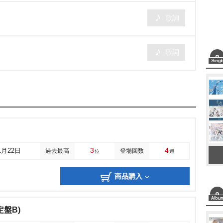
歌詞
歌詞
3
4
1月22日
過去最高
登場回数
位
週
商品購入
盤B)