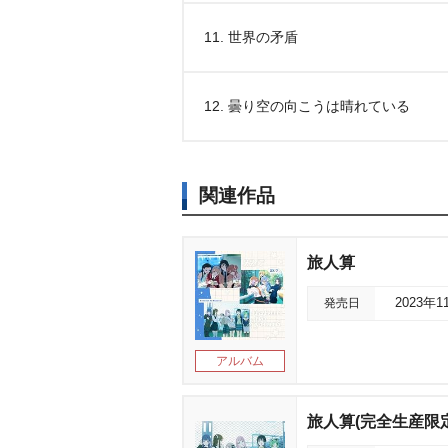
11. 世界の矛盾
12. 曇り空の向こうは晴れている
関連作品
旅人算
発売日
2023年1
アルバム
旅人算(完全生産限定