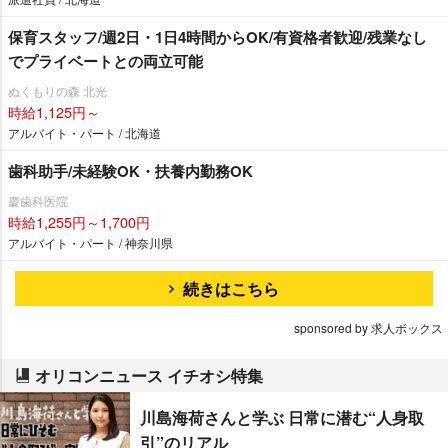
保育スタッフ/週2日・1日4時間からOK/有資格者歓迎/残業なし
でプライベートとの両立可能
ぬくもりの森 北光
時給1,125円～
アルバイト・パート / 北海道
歯科助手/未経験OK・扶養内勤務OK
慶歯科医院
時給1,255円～1,700円
アルバイト・パート / 神奈川県
続きはこちら
sponsored by 求人ボックス
オリコンニュース イチオシ特集
川島海荷さんと学ぶ 日常に潜む“人身取
引”のリアル