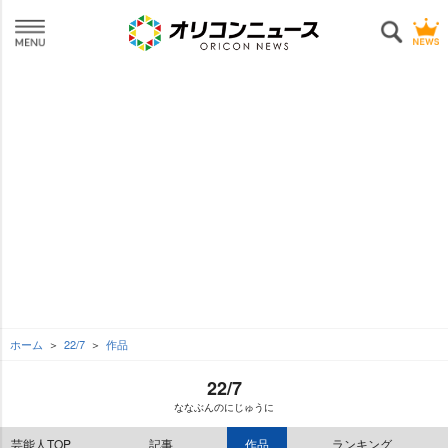
ホーム
22/7
作品
22/7
ななぶんのにじゅうに
芸能人TOP
記事
作品
ランキング