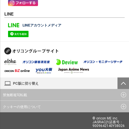
LINE
LINEアカウントメディア
PC版に切り替え
禁無断複写転載
クッキーの使用について
© oricon ME inc.
JASRAC許諾番号：
9009642140Y38026