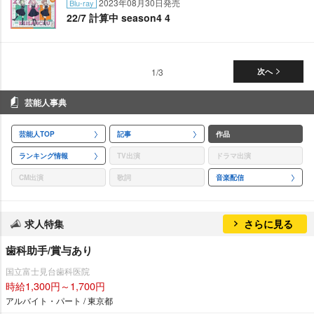
2023年08月30日発売
Blu-ray
22/7 計算中 season4 4
1/3
次へ
芸能人事典
芸能人TOP
記事
作品
ランキング情報
TV出演
ドラマ出演
CM出演
歌詞
音楽配信
求人特集
さらに見る
歯科助手/賞与あり
国立富士見台歯科医院
時給1,300円～1,700円
アルバイト・パート / 東京都