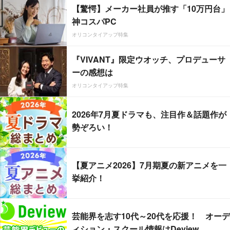
【驚愕】メーカー社員が推す「10万円台」
神コスパPC
オリコンタイアップ特集
『VIVANT』限定ウオッチ、プロデューサ
ーの感想は
オリコンタイアップ特集
2026年7月夏ドラマも、注目作＆話題作が
勢ぞろい！
【夏アニメ2026】7月期夏の新アニメを一
挙紹介！
芸能界を志す10代～20代を応援！ オーデ
ィション・スクール情報はDeview