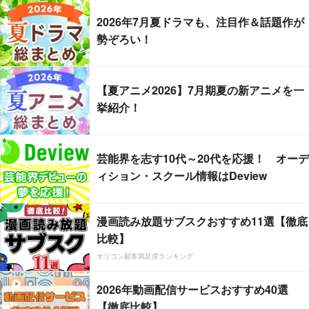
2026年7月夏ドラマも、注目作＆話題作が
勢ぞろい！
【夏アニメ2026】7月期夏の新アニメを一
挙紹介！
芸能界を志す10代～20代を応援！ オーデ
ィション・スクール情報はDeview
漫画読み放題サブスクおすすめ11選【徹底
比較】
オリコン顧客満足度ランキング
2026年動画配信サービスおすすめ40選
【徹底比較】