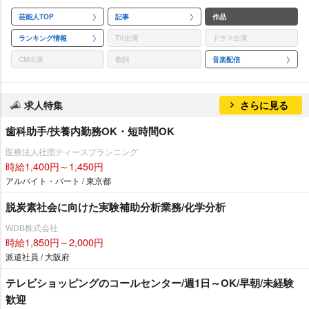
芸能人TOP
記事
作品
ランキング情報
TV出演
ドラマ出演
CM出演
歌詞
音楽配信
求人特集
さらに見る
歯科助手/扶養内勤務OK・短時間OK
医療法人社団ティースプランニング
時給1,400円～1,450円
アルバイト・パート / 東京都
脱炭素社会に向けた実験補助分析業務/化学分析
WDB株式会社
時給1,850円～2,000円
派遣社員 / 大阪府
テレビショッピングのコールセンター/週1日～OK/早朝/未経験
歓迎