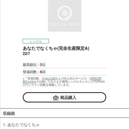
シングル
あなたでなくちゃ(完全生産限定A)
22/7
最高順位：
2
位
登場回数：
6
回
※「登場回数」は
you大樹
および法人向けサービス・
ORICON
BiZ online
で公開しております週間シングルランキングTOP200
のランクイン回数を掲載しています。
商品購入
収録曲
1. あなたでなくちゃ