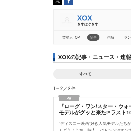
XOX
きすはぐきす
芸能人TOP
記事
作品
ラン
XOXの記事・ニュース・速
すべて
1～9／9
件
『ローグ・ワン/スター・ウォ
モデルがグッと来た!“ラスト10
“ディズニー映画”好き人気モデルたちが
んどうようぢ、時人、バトシン)&オン