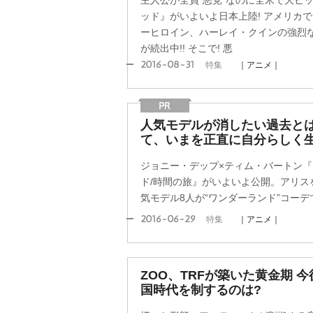
主人公が全員“悪党”なのに全米で大ヒ
ッド』がいよいよ日本上陸! アメリカで
ーヒロイン、ハーレイ・クインの強烈
が続出中!! そこで! 悪
2016-08-31
特集
｜アニメ｜
人気モデルが消したい過去とは
て、いまを正直に自分らしく
ジョニー・デップ×ティム・バートン
ド/時間の旅』がいよいよ公開。アリス
気モデル8人が“ワンダーランド”コーデ
2016-06-29
特集
｜アニメ｜
ZOO、TRFが築いた黄金期 
国時代を制するのは?