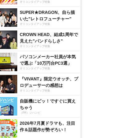
オリコンタイアップ特集
SUPER★DRAGON、自ら描
いた”レトロフューチャー”
オリコンタイアップ特集
CROWN HEAD、結成1周年で
見えた”バンドらしさ”
オリコンタイアップ特集
パソコンメーカー社員が本気
で選ぶ「10万円台PC3選」
オリコンタイアップ特集
『VIVANT』限定ウオッチ、プ
ロデューサーの感想は
オリコンタイアップ特集
自販機にピッ！ですぐに買え
ちゃう
（PR）ジハンピ
2026年7月夏ドラマも、注目
作＆話題作が勢ぞろい！