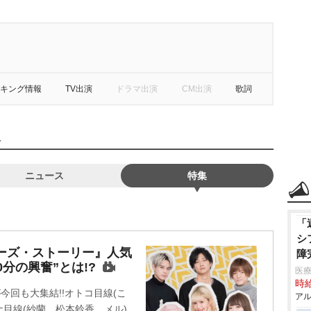
キング情報
TV出演
ドラマ出演
CM出演
歌詞
報
ニュース
特集
「
シ
ーズ・ストーリー』人気
障
分の興奮”とは!?
医療
時給
今回も大集結!!オトコ目線(こ
アル
ナ目線(紗蘭、松本鈴香、メル)