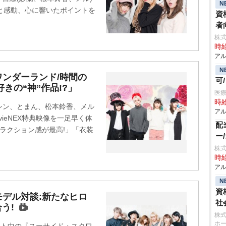
N
と感動、心に響いたポイントを
資
者
株式
時給
アル
N
ンダーランド/時間の
可
好きの“神”作品!?」
医
時給
シン、とまん、松本鈴香、メル
アル
ieNEX特典映像を一足早く体
配
トラクション感が最高!」「衣装
ー
株式
時給
アル
N
資
デル対談:新たなヒロ
社
う!
株式
ホ