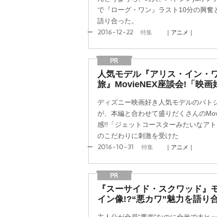
で『ローグ・ワン』ラスト10分の興奮
語り合った。
2016-12-22
特集
｜アニメ｜
人気モデル『アリス・イン・ワ
旅』MovieNEX座談会!「映画
ディズニー映画好き人気モデルのバト
が、本編と合わせて盛りだくさんのMov
感!!「ジェットコースターみたいなア
のこだわりに刺激を受けた
2016-10-31
特集
｜アニメ｜
『スーサイド・スクワッド』モ
イン像!?“悪カワ”魅力を語り合