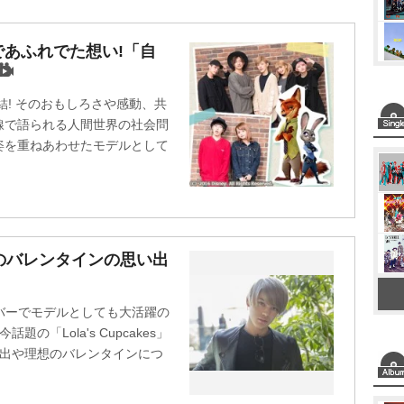
M
あふれでた想い!「自
u
t
結! そのおもしろさや感動、共
e
線で語られる人間世界の社会問
姿を重ねあわせたモデルとして
のバレンタインの思い出
バーでモデルとしても大活躍の
の「Lola's Cupcakes」
い出や理想のバレンタインにつ