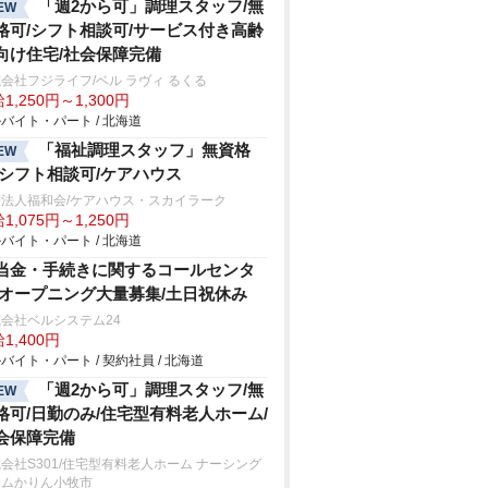
「週2から可」調理スタッフ/無
EW
格可/シフト相談可/サービス付き高齢
向け住宅/社会保障完備
会社フジライフ/ベル ラヴィ るくる
1,250円～1,300円
バイト・パート / 北海道
「福祉調理スタッフ」無資格
EW
/シフト相談可/ケアハウス
療法人福和会/ケアハウス・スカイラーク
1,075円～1,250円
バイト・パート / 北海道
当金・手続きに関するコールセンタ
/オープニング大量募集/土日祝休み
会社ベルシステム24
1,400円
バイト・パート / 契約社員 / 北海道
「週2から可」調理スタッフ/無
EW
格可/日勤のみ/住宅型有料老人ホーム/
会保障完備
会社S301/住宅型有料老人ホーム ナーシング
ームかりん小牧市