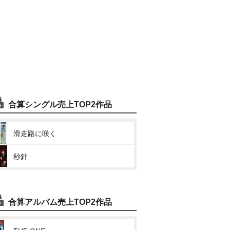
合算シングル売上TOP2作品
滑走路に咲く
秒針
合算アルバム売上TOP2作品