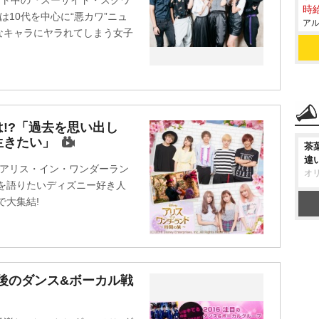
ット中の『スーサイド・スクワ
時給
は10代を中心に“悪カワ”ニュ
アル
なキャラにヤラれてしまう女子
!?「過去を思い出し
生きたい」
茶
違
『アリス・イン・ワンダーラン
オ
を語りたいディズニー好き人
で大集結!
今後のダンス&ボーカル戦