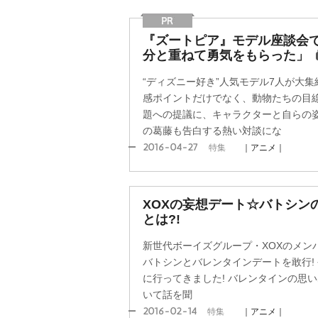
『ズートピア』モデル座談会で
分と重ねて勇気をもらった」
“ディズニー好き”人気モデル7人が大集
感ポイントだけでなく、動物たちの目
題への提議に、キャラクターと自らの
の葛藤も告白する熱い対談にな
2016-04-27
特集
｜アニメ｜
XOXの妄想デート☆バトシン
とは?!
新世代ボーイズグループ・XOXのメン
バトシンとバレンタインデートを敢行! 今話題
に行ってきました! バレンタインの思
いて話を聞
2016-02-14
特集
｜アニメ｜