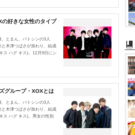
Xの好きな女性のタイプ
雄、とまん、バトシンの3人
来と木津つばさが加わり、結成
ス ハグ キス)。12月9日にシ
ズグループ・XOXとは
雄、とまん、バトシンの3人
来と木津つばさが加わり、結成
キス ハグ キス)。男女の性別