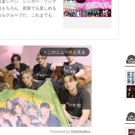
音楽シーン。シンガー・ソング
はもちろん、視覚でも楽しめる
カルグループだ。これまでも、
このニュースを見る
arrow_forward_ios
Powered by 
GliaStudios