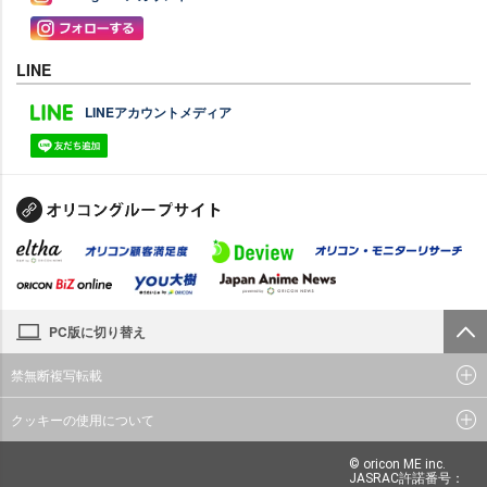
LINE
LINEアカウントメディア
PC版に切り替え
禁無断複写転載
クッキーの使用について
© oricon ME inc.
JASRAC許諾番号：