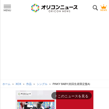
ホーム
XOX
作品
シングル
PINKY BABY(初回生産限定盤A)
このニュースを見る
arrow_forward_ios