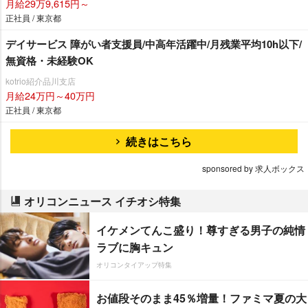
月給29万9,615円～
正社員 / 東京都
デイサービス 障がい者支援員/中高年活躍中/月残業平均10h以下/
無資格・未経験OK
kotrio紹介品川支店
月給24万円～40万円
正社員 / 東京都
続きはこちら
sponsored by 求人ボックス
オリコンニュース イチオシ特集
イケメンてんこ盛り！尊すぎる男子の純情
ラブに胸キュン
オリコンタイアップ特集
お値段そのまま45％増量！ファミマ夏の大