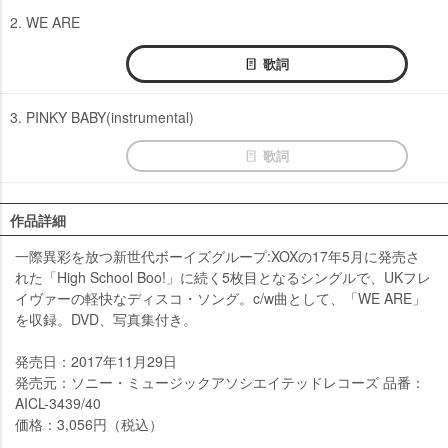
2. WE ARE
歌詞
3. PINKY BABY(instrumental)
歌詞
作品詳細
一際異彩を放つ新世代ボーイズグループ:XOXの17年5月に発売さ
れた「High School Boo!」に続く5枚目となるシングルで、UKフレ
イヴァーの軽快なディスコ・ソング。c/w曲として、「WE ARE」
を収録。DVD、写真集付き。
発売日：2017年11月29日
発売元：ソニー・ミュージックアソシエイテッドレコーズ 品番：
AICL-3439/40
価格：3,056円（税込）