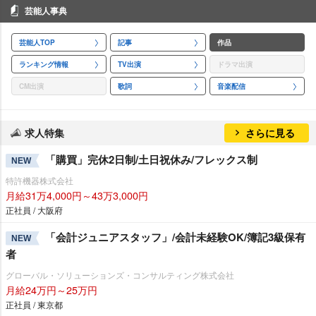
芸能人事典
芸能人TOP
記事
作品
ランキング情報
TV出演
ドラマ出演
CM出演
歌詞
音楽配信
求人特集
さらに見る
「購買」完休2日制/土日祝休み/フレックス制
NEW
特許機器株式会社
月給31万4,000円～43万3,000円
正社員 / 大阪府
「会計ジュニアスタッフ」/会計未経験OK/簿記3級保有
NEW
者
グローバル・ソリューションズ・コンサルティング株式会社
月給24万円～25万円
正社員 / 東京都