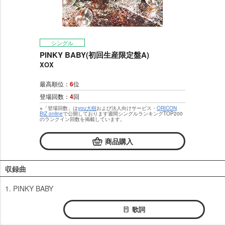
シングル
PINKY BABY(初回生産限定盤A)
XOX
最高順位：
6
位
登場回数：
4
回
※「登場回数」は
you大樹
および法人向けサービス・
ORICON
BiZ online
で公開しております週間シングルランキングTOP200
のランクイン回数を掲載しています。
商品購入
収録曲
1. PINKY BABY
歌詞