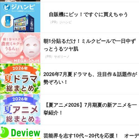
自販機にピッ！ですぐに買えちゃう
（PR）ジハンピ
朝1分貼るだけ！ミルクピールで一日中ず
っとうるツヤ肌
（PR）サボリーノ
2026年7月夏ドラマも、注目作＆話題作が
勢ぞろい！
【夏アニメ2026】7月期夏の新アニメを一
挙紹介！
芸能界を志す10代～20代を応援！ オーデ