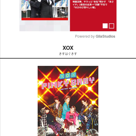
Powered by 
GliaStudios
XOX
M
きすはぐきす
u
t
e