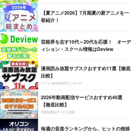
【夏アニメ2026】7月期夏の新アニメを一
挙紹介！
芸能界を志す10代～20代を応援！ オーデ
ィション・スクール情報はDeview
漫画読み放題サブスクおすすめ11選【徹底
比較】
オリコン顧客満足度ランキング
2026年動画配信サービスおすすめ40選
【徹底比較】
CS動画配信サービス20選
毎週の音楽ランキングから、ヒットの推移