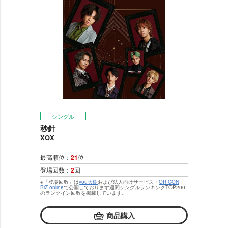
シングル
秒針
XOX
最高順位：
21
位
登場回数：
2
回
※「登場回数」は
you大樹
および法人向けサービス・
ORICON
BiZ online
で公開しております週間シングルランキングTOP200
のランクイン回数を掲載しています。
商品購入