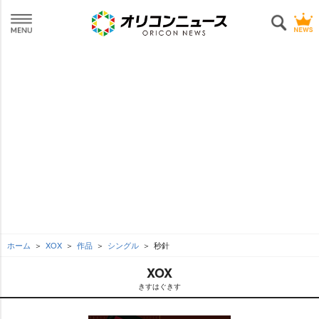
ホーム
XOX
作品
シングル
秒針
XOX
きすはぐきす