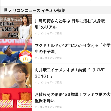
オリコンニュース イチオシ特集
川島海荷さんと学ぶ 日常に潜む“人身取
引”のリアル
オリコンタイアップ特集
マクドナルドが40年にわたり支える「小学
生の甲子園」
オリコンタイアップ特集
向井康二イケメンすぎ！純愛『（LOVE
SONG）』
オリコンタイアップ特集
お値段そのまま45％増量！ファミマ夏の大
盤振る舞い
オリコンタイアップ特集