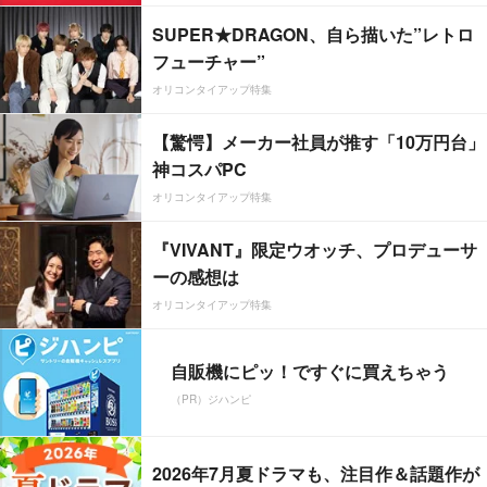
SUPER★DRAGON、自ら描いた”レトロ
フューチャー”
オリコンタイアップ特集
【驚愕】メーカー社員が推す「10万円台」
神コスパPC
オリコンタイアップ特集
『VIVANT』限定ウオッチ、プロデューサ
ーの感想は
オリコンタイアップ特集
自販機にピッ！ですぐに買えちゃう
（PR）ジハンピ
2026年7月夏ドラマも、注目作＆話題作が