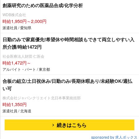
創薬研究のための医薬品合成/化学分析
WDB株式会社
時給1,950円～2,000円
派遣社員 / 愛知県
日勤のみで家庭優先!希望休や時間相談もできて両立しやすい入
所介護/時給1472円
社会医療法人財団 仁医会
時給1,472円～
アルバイト・パート / 東京都
合板の組立/土日祝休み/日勤のみ/長期休暇あり/未経験OK/週払
い可
株式会社ジャパンクリエイト北日本事業統括部
時給1,350円
派遣社員 / 北海道
続きはこちら
sponsored by 求人ボックス