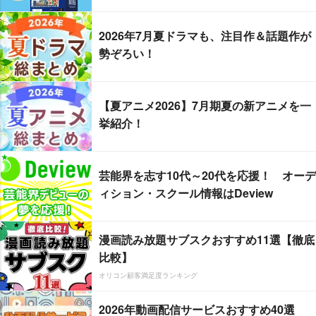
2026年7月夏ドラマも、注目作＆話題作が
勢ぞろい！
【夏アニメ2026】7月期夏の新アニメを一
挙紹介！
芸能界を志す10代～20代を応援！ オーデ
ィション・スクール情報はDeview
漫画読み放題サブスクおすすめ11選【徹底
比較】
オリコン顧客満足度ランキング
2026年動画配信サービスおすすめ40選