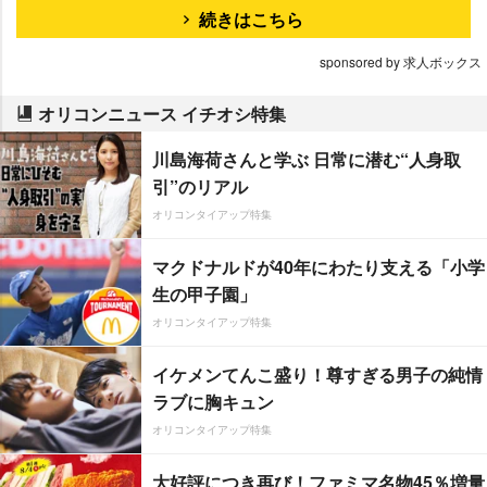
続きはこちら
sponsored by 求人ボックス
オリコンニュース イチオシ特集
川島海荷さんと学ぶ 日常に潜む“人身取
引”のリアル
オリコンタイアップ特集
マクドナルドが40年にわたり支える「小学
生の甲子園」
オリコンタイアップ特集
イケメンてんこ盛り！尊すぎる男子の純情
ラブに胸キュン
オリコンタイアップ特集
大好評につき再び！ファミマ名物45％増量