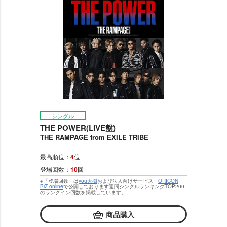
シングル
THE POWER(LIVE盤)
THE RAMPAGE from EXILE TRIBE
最高順位：
4
位
登場回数：
10
回
※「登場回数」は
you大樹
および法人向けサービス・
ORICON
BiZ online
で公開しております週間シングルランキングTOP200
のランクイン回数を掲載しています。
商品購入