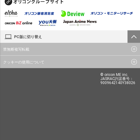
PC版に切り替え
禁無断複写転載
クッキーの使用について
© oricon ME inc.
JASRAC許諾番号：
9009642140Y38026