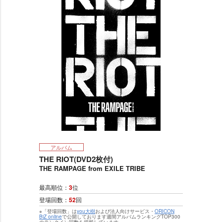
アルバム
THE RIOT(DVD2枚付)
THE RAMPAGE from EXILE TRIBE
最高順位：
3
位
登場回数：
52
回
※「登場回数」は
you大樹
および法人向けサービス・
ORICON
BiZ online
で公開しております週間アルバムランキングTOP300