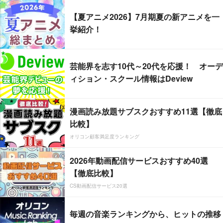
【夏アニメ2026】7月期夏の新アニメを一
挙紹介！
芸能界を志す10代～20代を応援！ オーデ
ィション・スクール情報はDeview
漫画読み放題サブスクおすすめ11選【徹底
比較】
オリコン顧客満足度ランキング
2026年動画配信サービスおすすめ40選
【徹底比較】
CS動画配信サービス20選
毎週の音楽ランキングから、ヒットの推移