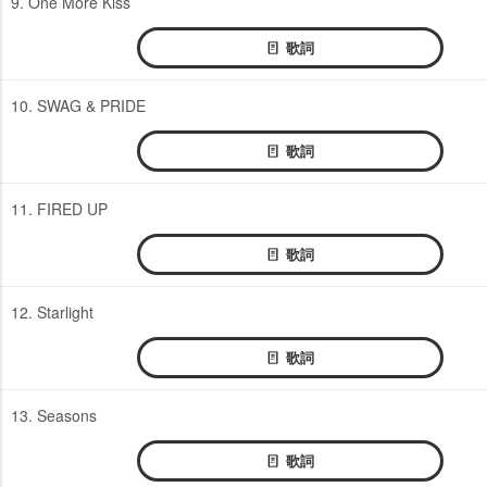
9. One More Kiss
歌詞
10. SWAG & PRIDE
歌詞
11. FIRED UP
歌詞
12. Starlight
歌詞
13. Seasons
歌詞