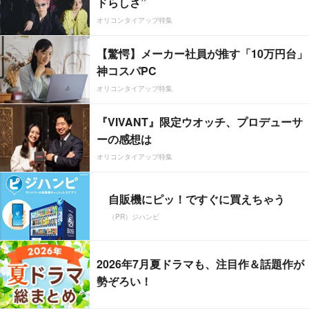
ドらしさ”
オリコンタイアップ特集
【驚愕】メーカー社員が推す「10万円台」
神コスパPC
オリコンタイアップ特集
『VIVANT』限定ウオッチ、プロデューサ
ーの感想は
オリコンタイアップ特集
自販機にピッ！ですぐに買えちゃう
（PR）ジハンピ
2026年7月夏ドラマも、注目作＆話題作が
勢ぞろい！