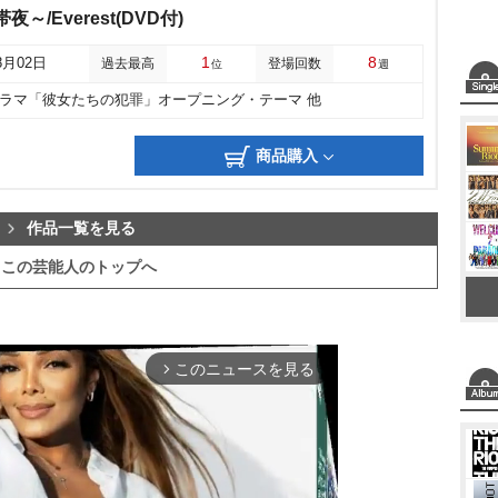
帯夜～/Everest(DVD付)
1
8
8月02日
過去最高
登場回数
位
週
ドラマ「彼女たちの犯罪」オープニング・テーマ 他
商品購入
作品一覧を見る
この芸能人のトップへ
このニュースを見る
arrow_forward_ios