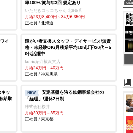
率100%/賞与年3回 規定あり
いただきコッコちゃん 北8条店
月給23万8,400円～34万6,350円
正社員 / 北海道
ワイ
障がい者支援スタッフ・デイサービス/無資
格・未経験OK/月残業平均10h以下/20代～5
0代活躍中
kotrio紹介横浜支店
月給24万円～40万円
正社員 / 神奈川県
のキッ
安定基盤を誇る鉄鋼事業会社の
NEW
/有給取
「経理」/週休2日制
株式会社桜井
月給30万円～35万円
正社員 / 東京都