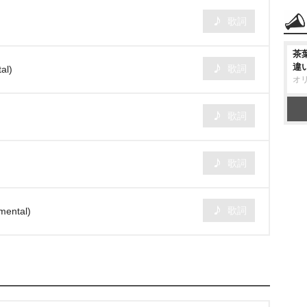
歌詞
茶
違
歌詞
al)
オ
歌詞
歌詞
歌詞
mental)