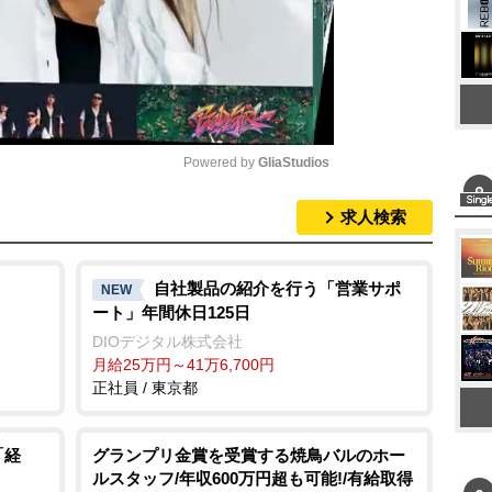
Powered by 
GliaStudios
求人検索
M
u
t
自社製品の紹介を行う「営業サポ
NEW
ート」年間休日125日
e
DIOデジタル株式会社
月給25万円～41万6,700円
正社員 / 東京都
「経
グランプリ金賞を受賞する焼鳥バルのホー
ルスタッフ/年収600万円超も可能!/有給取得