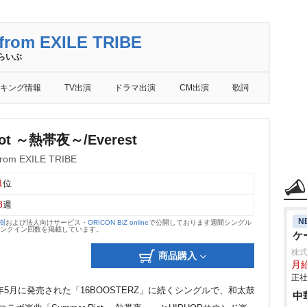
rom EXILE TRIBE
らいぶ
キング情報
TV出演
ドラマ出演
CM出演
歌詞
iot ～熱帯夜～/Everest
rom EXILE TRIBE
1
位
8
週
N
大樹
および法人向けサービス・
ORICON BiZ online
で公開しております週間シングル
のランクイン回数を掲載しています。
ケ
株
商品購入
月給
正社
IBEの23年5月に発売された「16BOOSTERZ」に続くシングルで、和太鼓
中