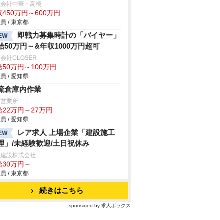
式会社中華・高橋
450万円～600万円
員 / 東京都
即戦力募集時計の「バイヤー」
EW
給50万円～&年収1000万円超可
会社CLOSER
50万円～100万円
員 / 愛知県
流倉庫内作業
冨営業所
給22万円～27万円
員 / 愛知県
レア求人 上場企業「建設施工
EW
理」/未経験歓迎/土日祝休み
豊建設株式会社
給30万円～
員 / 東京都
続きはこちら
sponsored by 求人ボックス