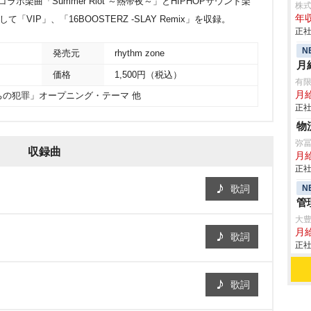
ラボ楽曲「Summer Riot ～熱帯夜～」とHIPHOPサウンド楽
株
年収
て「VIP」、「16BOOSTERZ -SLAY Remix」を収録。
正社
N
発売元
rhythm zone
月
価格
1,500円（税込）
有限
月給
ちの犯罪」オープニング・テーマ 他
正社
物
弥
収録曲
月
正社
N
歌詞
管
大
月
歌詞
正社
歌詞