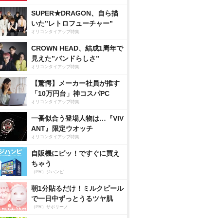
SUPER★DRAGON、自ら描
いた”レトロフューチャー”
オリコンタイアップ特集
CROWN HEAD、結成1周年で
見えた”バンドらしさ”
オリコンタイアップ特集
【驚愕】メーカー社員が推す
「10万円台」神コスパPC
オリコンタイアップ特集
一番似合う登場人物は…『VIV
ANT』限定ウオッチ
オリコンタイアップ特集
自販機にピッ！ですぐに買え
ちゃう
（PR）ジハンピ
朝1分貼るだけ！ミルクピール
で一日中ずっとうるツヤ肌
（PR）サボリーノ