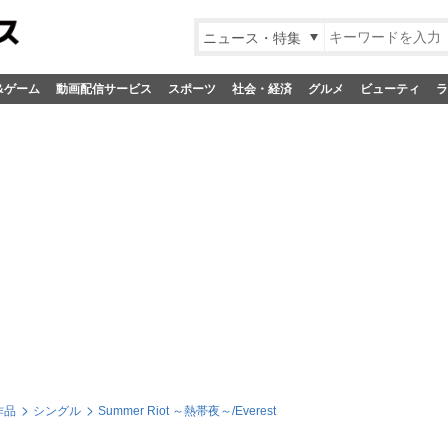
ニュース・特集
&ゲーム
動画配信サービス
スポーツ
社会・経済
グルメ
ビューティ
ラ
作品
シングル
Summer Riot ～熱帯夜～/Everest