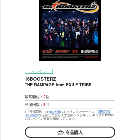
シングル
16BOOSTERZ
THE RAMPAGE from EXILE TRIBE
最高順位：
2
位
登場回数：
9
回
※「登場回数」は
you大樹
および法人向けサービス・
ORICON
BiZ online
で公開しております週間シングルランキングTOP200
のランクイン回数を掲載しています。
商品購入