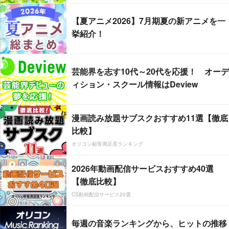
【夏アニメ2026】7月期夏の新アニメを一
挙紹介！
芸能界を志す10代～20代を応援！ オーデ
ィション・スクール情報はDeview
漫画読み放題サブスクおすすめ11選【徹底
比較】
オリコン顧客満足度ランキング
2026年動画配信サービスおすすめ40選
【徹底比較】
CS動画配信サービス20選
毎週の音楽ランキングから、ヒットの推移