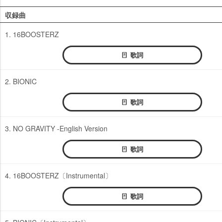
収録曲
1. 16BOOSTERZ
歌詞
2. BIONIC
歌詞
3. NO GRAVITY -English Version
歌詞
4. 16BOOSTERZ〔Instrumental〕
歌詞