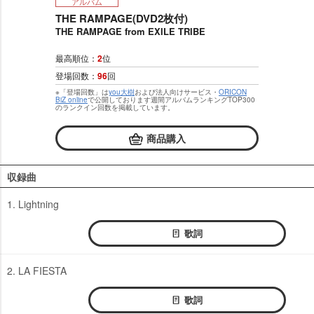
アルバム
THE RAMPAGE(DVD2枚付)
THE RAMPAGE from EXILE TRIBE
最高順位：
2
位
登場回数：
96
回
※「登場回数」は
you大樹
および法人向けサービス・
ORICON
BiZ online
で公開しております週間アルバムランキングTOP300
のランクイン回数を掲載しています。
商品購入
収録曲
1. Lightning
歌詞
2. LA FIESTA
歌詞