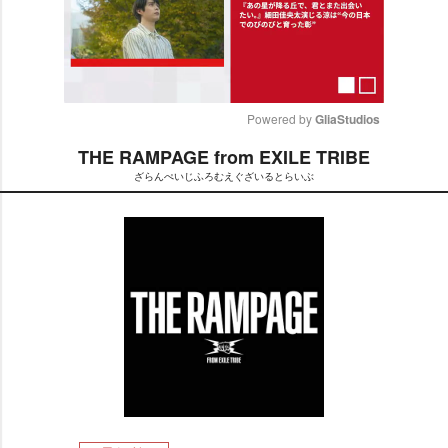
Powered by 
GliaStudios
THE RAMPAGE from EXILE TRIBE
M
ざらんぺいじふろむえぐざいるとらいぶ
u
t
e