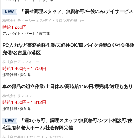
「福祉調理スタッフ」無資格可/午後のみ/デイサービス
NEW
株式会社ティーシーエス/デイ・サロン友の里山王
時給1,230円
アルバイト・パート / 東京都
PC入力など事務的軽作業/未経験OK/車 バイク通勤OK/社会保険
完備/名古屋市港区
株式会社アンフィニー
時給1,400円～1,750円
派遣社員 / 愛知県
車の部品の組立作業/土日休み/高時給1450円/寮完備/送迎もあり
株式会社サンコウ
時給1,450円～1,812円
派遣社員 / 愛知県
「週3から可」調理スタッフ/無資格可/シフト相談可/住
NEW
宅型有料老人ホーム/社会保障完備
株式会社楓/ロイヤルライフほのぼの