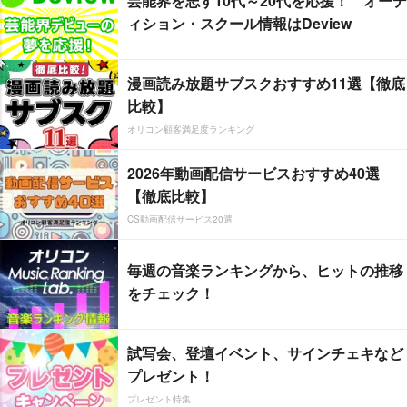
芸能界を志す10代～20代を応援！ オーデ
ィション・スクール情報はDeview
漫画読み放題サブスクおすすめ11選【徹底
比較】
オリコン顧客満足度ランキング
2026年動画配信サービスおすすめ40選
【徹底比較】
CS動画配信サービス20選
毎週の音楽ランキングから、ヒットの推移
をチェック！
試写会、登壇イベント、サインチェキなど
プレゼント！
プレゼント特集