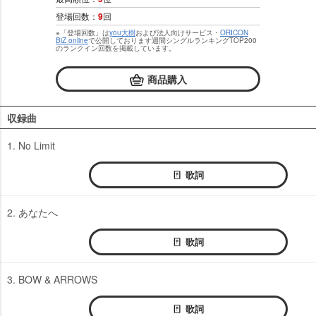
登場回数：
9
回
※「登場回数」は
you大樹
および法人向けサービス・
ORICON
BiZ online
で公開しております週間シングルランキングTOP200
のランクイン回数を掲載しています。
商品購入
収録曲
1. No Limit
歌詞
2. あなたへ
歌詞
3. BOW & ARROWS
歌詞