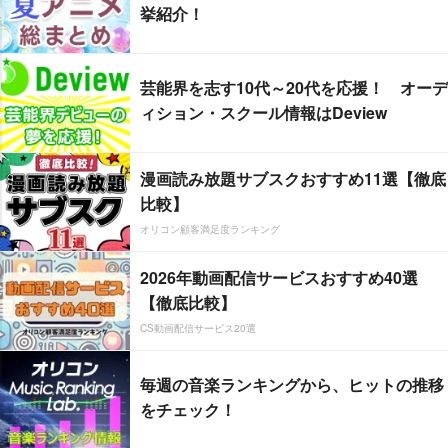
挙紹介！
芸能界を志す10代～20代を応援！ オーデ
ィション・スクール情報はDeview
漫画読み放題サブスクおすすめ11選【徹底
比較】
オリコン顧客満足度ランキング
2026年動画配信サービスおすすめ40選
【徹底比較】
CS動画配信サービス20選
毎週の音楽ランキングから、ヒットの推移
をチェック！