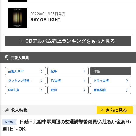
2022年01月25日発売
RAY OF LIGHT
CDアルバム売上ランキングをもっと見る
芸能人事典
芸能人TOP
記事
作品
ランキング情報
TV出演
ドラマ出演
CM出演
歌詞
音楽配信
求人特集
さらに見る
日勤・北府中駅周辺の交通誘導警備員/入社祝い金あり/
NEW
週1日～OK