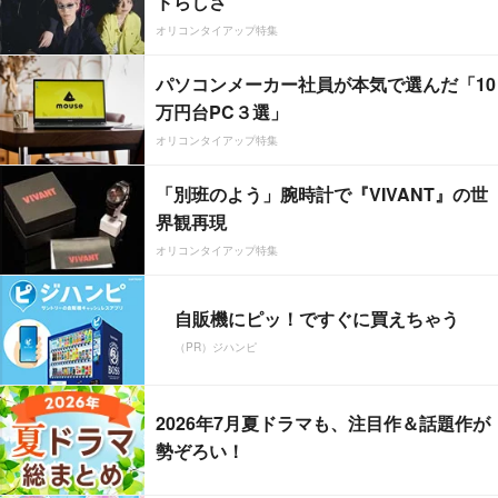
ドらしさ”
オリコンタイアップ特集
パソコンメーカー社員が本気で選んだ「10
万円台PC３選」
オリコンタイアップ特集
「別班のよう」腕時計で『VIVANT』の世
界観再現
オリコンタイアップ特集
自販機にピッ！ですぐに買えちゃう
（PR）ジハンピ
2026年7月夏ドラマも、注目作＆話題作が
勢ぞろい！