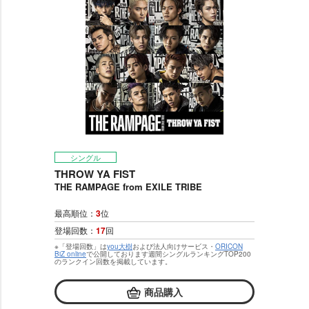
シングル
THROW YA FIST
THE RAMPAGE from EXILE TRIBE
最高順位：
3
位
登場回数：
17
回
※「登場回数」は
you大樹
および法人向けサービス・
ORICON
BiZ online
で公開しております週間シングルランキングTOP200
のランクイン回数を掲載しています。
商品購入