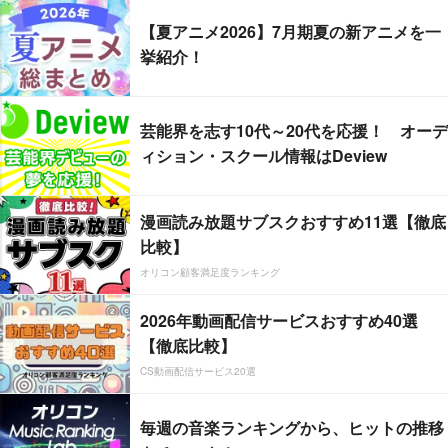
【夏アニメ2026】7月期夏の新アニメを一
挙紹介！
芸能界を志す10代～20代を応援！ オーデ
ィション・スクール情報はDeview
漫画読み放題サブスクおすすめ11選【徹底
比較】
オリコン顧客満足度ランキング
2026年動画配信サービスおすすめ40選
【徹底比較】
CS動画配信サービス20選
毎週の音楽ランキングから、ヒットの推移