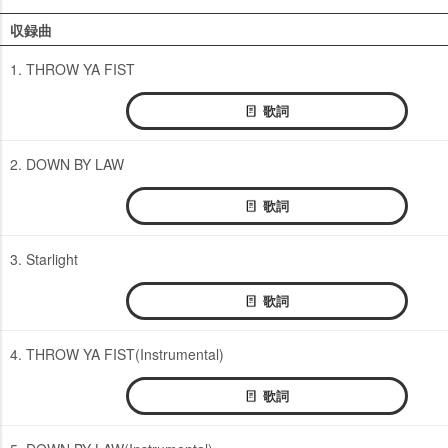
収録曲
1. THROW YA FIST
歌詞
2. DOWN BY LAW
歌詞
3. Starlight
歌詞
4. THROW YA FIST(Instrumental)
歌詞