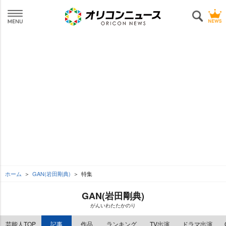
ホーム
GAN(岩田剛典)
特集
GAN(岩田剛典)
がんいわたたかのり
芸能人TOP
記事
作品
ランキング
TV出演
ドラマ出演