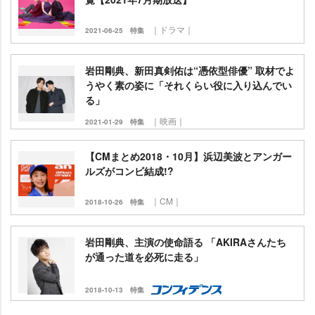
｜ドラマ｜
2021-06-25
特集
田剛典、新田真剣佑は“憑依型俳優” 取材でよ
うやく素の姿に「それくらい役に入り込んでい
る」
｜映画｜
2021-01-29
特集
【CMまとめ2018・10月】浜辺美波とアンガー
ルズがコンビ結成!?
｜CM｜
2018-10-26
特集
田剛典、主演の使命語る 「AKIRAさんたち
が通った道を必死に走る」
2018-10-13
特集