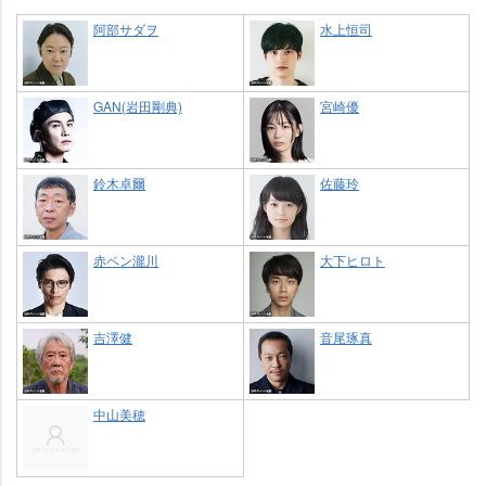
阿部サダヲ
水上恒司
GAN(岩田剛典)
宮崎優
鈴木卓爾
佐藤玲
赤ペン瀧川
大下ヒロト
吉澤健
音尾琢真
中山美穂