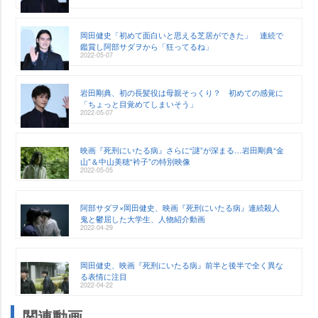
岡田健史「初めて面白いと思える芝居ができた」 連続で
鑑賞し阿部サダヲから「狂ってるね」
2022-05-07
田剛典、初の長髪役は母親そっくり？ 初めての感覚に
「ちょっと目覚めてしまいそう」
2022-05-07
映画『死刑にいたる病』さらに“謎”が深まる…岩田剛典“金
山”＆中山美穂“衿子”の特別映像
2022-05-05
阿部サダヲ×岡田健史、映画『死刑にいたる病』連続殺人
鬼と鬱屈した大学生、人物紹介動画
2022-04-29
岡田健史、映画『死刑にいたる病』前半と後半で全く異な
る表情に注目
2022-04-22
関連動画