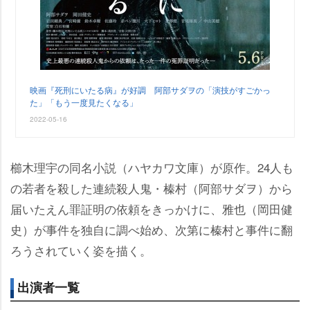
映画『死刑にいたる病』が好調 阿部サダヲの「演技がすごかっ
た」「もう一度見たくなる」
2022-05-16
櫛木理宇の同名小説（ハヤカワ文庫）が原作。24人も
の若者を殺した連続殺人鬼・榛村（阿部サダヲ）から
届いたえん罪証明の依頼をきっかけに、雅也（岡田健
史）が事件を独自に調べ始め、次第に榛村と事件に翻
ろうされていく姿を描く。
出演者一覧