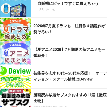
自販機にピッ！ですぐに買えちゃう
（PR）ジハンピ
2026年7月夏ドラマも、注目作＆話題作が
勢ぞろい！
【夏アニメ2026】7月期夏の新アニメを一
挙紹介！
芸能界を志す10代～20代を応援！ オーデ
ィション・スクール情報はDeview
漫画読み放題サブスクおすすめ11選【徹底
比較】
オリコン顧客満足度ランキング