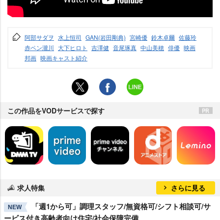
阿部サダヲ
水上恒司
GAN(岩田剛典)
宮崎優
鈴木卓爾
佐藤玲
赤ペン瀧川
大下ヒロト
吉澤健
音尾琢真
中山美穂
俳優
映画
邦画
映画キャスト紹介
この作品をVODサービスで探す
求人特集
さらに見る
「週1から可」調理スタッフ/無資格可/シフト相談可/サ
NEW
ービス付き高齢者向け住宅/社会保障完備