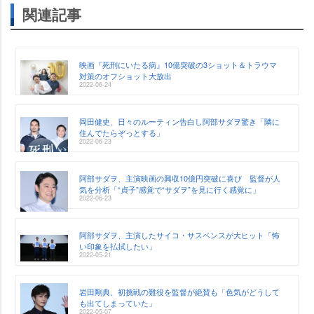
関連記事
映画『死刑にいたる病』10億突破の3ショット＆トラウマ
対策のオフショット大放出
2022-06-24
岡田健史、日々のルーティン告白し阿部サダヲ驚き「隣に
住んでたらぞっとする」
2022-06-23
阿部サダヲ、主演映画の興収10億円突破に喜び 監督が人
気を分析「“貞子”感覚で“サダヲ”を見に行く感覚に」
2022-06-23
阿部サダヲ、主演したサイコ・サスペンスが大ヒット「怖
い印象を払拭したい」
2022-05-21
田剛典、初挑戦の難役を監督が絶賛も「色気がどうして
も出てしまっていた」
2022-05-07