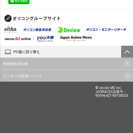
PC版に切り替え
禁無断複写転載
クッキーの使用について
© oricon ME inc.
JASRAC許諾番号：
9009642140Y38026