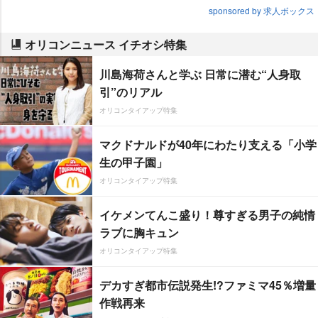
sponsored by 求人ボックス
オリコンニュース イチオシ特集
川島海荷さんと学ぶ 日常に潜む“人身取
引”のリアル
オリコンタイアップ特集
マクドナルドが40年にわたり支える「小学
生の甲子園」
オリコンタイアップ特集
イケメンてんこ盛り！尊すぎる男子の純情
ラブに胸キュン
オリコンタイアップ特集
デカすぎ都市伝説発生!?ファミマ45％増量
作戦再来