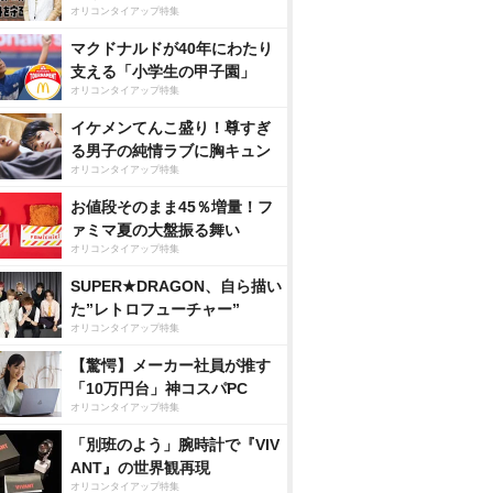
オリコンタイアップ特集
マクドナルドが40年にわたり
支える「小学生の甲子園」
オリコンタイアップ特集
イケメンてんこ盛り！尊すぎ
る男子の純情ラブに胸キュン
オリコンタイアップ特集
お値段そのまま45％増量！フ
ァミマ夏の大盤振る舞い
オリコンタイアップ特集
SUPER★DRAGON、自ら描い
た”レトロフューチャー”
オリコンタイアップ特集
【驚愕】メーカー社員が推す
「10万円台」神コスパPC
オリコンタイアップ特集
「別班のよう」腕時計で『VIV
ANT』の世界観再現
オリコンタイアップ特集