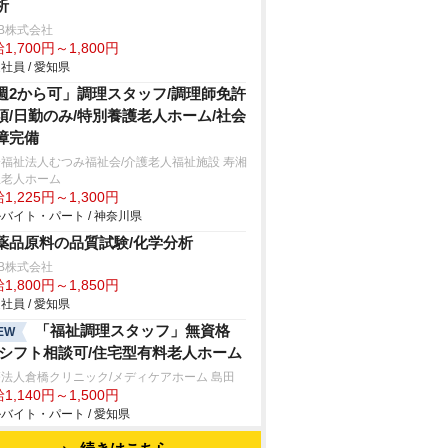
析
B株式会社
1,700円～1,800円
社員 / 愛知県
週2から可」調理スタッフ/調理師免許
須/日勤のみ/特別養護老人ホーム/社会
障完備
福祉法人むつみ福祉会/介護老人福祉施設 寿湘
丘老人ホーム
1,225円～1,300円
バイト・パート / 神奈川県
薬品原料の品質試験/化学分析
B株式会社
1,800円～1,850円
社員 / 愛知県
「福祉調理スタッフ」無資格
EW
/シフト相談可/住宅型有料老人ホーム
法人倉橋クリニック/メディケアホーム 島田
1,140円～1,500円
バイト・パート / 愛知県