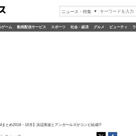
ニュース・特集
&ゲーム
動画配信サービス
スポーツ
社会・経済
グルメ
ビューティ
ラ
Mまとめ2018・10月】浜辺美波とアンガールズがコンビ結成!?