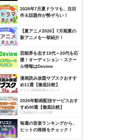
2026年7月夏ドラマも、注目
作＆話題作が勢ぞろい！
【夏アニメ2026】7月期夏の
新アニメを一挙紹介！
芸能界を志す10代～20代を応
援！オーディション・スクー
ル情報はDeview
漫画読み放題サブスクおすす
め11選【徹底比較】
オリコン顧客満足度ランキング
2026年動画配信サービスおす
すめ40選【徹底比較】
CS動画配信サービス20選
毎週の音楽ランキングから、
ヒットの推移をチェック！