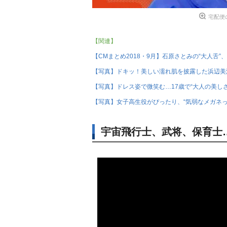
宅配便
【関連】
【CMまとめ2018・9月】石原さとみの“大人舌”、D
【写真】ドキッ！美しい濡れ肌を披露した浜辺美
【写真】ドレス姿で微笑む…17歳で“大人の美し
【写真】女子高生役がぴったり、“気弱なメガネっ
宇宙飛行士、武将、保育士