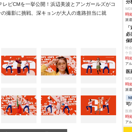
分
のテレビCMを一挙公開！浜辺美波とアンガールズがコ
WD
ーンの撮影に挑戦、深キョンが大人の進路担当に就
時給
派遣
「
必
保
社会
ケ
時給
アル
医
WD
時給
派遣
N
可
医療
時給
アル