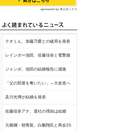
続きはこちら
sponsored by 求人ボックス
テオくん、加藤乃愛との破局を発表
レインボー池田、佐藤佳奈と電撃婚
ジャンボ、池田の結婚報告に感激
「父の部屋を奪いたい」→大改造へ
及川光博が結婚を発表
佐藤佳奈アナ、退社の理由は結婚
元横綱・朝青龍、白鵬翔氏と再会2S