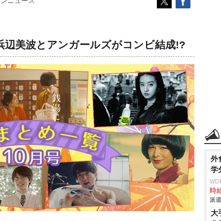
コンニュース
】浜辺美波とアンガールズがコンビ結成!?
外
学
WD
時給
派遣
大