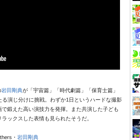
の
田剛典
が「宇宙篇」「時代劇篇」「保育士篇」
たる演じ分けに挑戦。わずか1日というハードな撮影
画で鍛えた高い演技力を発揮。また共演した子ども
リラックスした表情も見られたそうだ。
thers・
田剛典