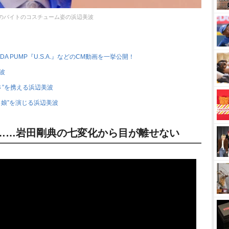
のバイトのコスチューム姿の浜辺美波
A PUMP『U.S.A.』などのCM動画を一挙公開！
波
さ”を携える浜辺美波
娘”を演じる浜辺美波
……岩田剛典の七変化から目が離せない