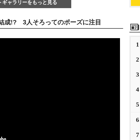
トギャラリーをもっと見る
を結成!? 3人そろってのポーズに注目
1
2
3
4
5
6
7