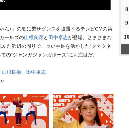
8
9
ゃん♪」の歌に乗せダンスを披露するテレビCMの第
1
ガールズの
山根良顕
と
田中卓志
が登場。さまざまな
包んだ浜辺の周りで、長い手足を活かした“クネクネ
っての“ジャンガジャンガポーズ”にも注目だ。
・
山根良顕
、
田中卓志
n』