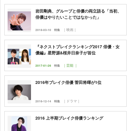
田剛典、グループと俳優の両立語る「当初、
俳優はやりたいことではなかった」
｜映画｜
2018-03-10
特集
『ネクストブレイクランキング2017 俳優・女
優編』星野源&桜井日奈子が首位
｜芸能 ｜
2017-01-26
特集
2016年ブレイク俳優 菅田将暉が1位
｜ドラマ｜
2016-12-14
特集
2016 上半期ブレイク俳優ランキング