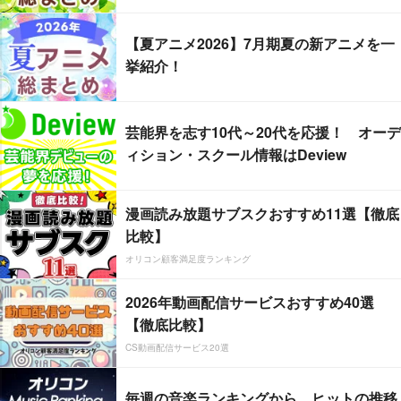
【夏アニメ2026】7月期夏の新アニメを一
挙紹介！
芸能界を志す10代～20代を応援！ オーデ
ィション・スクール情報はDeview
漫画読み放題サブスクおすすめ11選【徹底
比較】
オリコン顧客満足度ランキング
2026年動画配信サービスおすすめ40選
【徹底比較】
CS動画配信サービス20選
毎週の音楽ランキングから、ヒットの推移