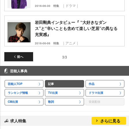
｜ドラマ｜
2016-06-30
特集
田剛典インタビュー『 “大好きなダン
ス”と“辛いことも含めて楽しい芝居”の異なる
充実感』
｜アニメ｜
2016-06-06
特集
前へ
3/3
芸能人事典
芸能人TOP
記事
作品
ランキング情報
TV出演
ドラマ出演
CM出演
歌詞
音楽配信
求人特集
さらに見る