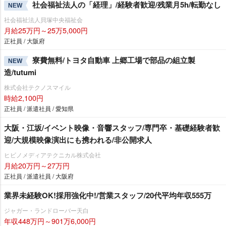
社会福祉法人の「経理」/経験者歓迎/残業月5h/転勤なし
NEW
社会福祉法人貝塚中央福祉会
月給25万円～25万5,000円
正社員 / 大阪府
寮費無料/トヨタ自動車 上郷工場で部品の組立製
NEW
造/tutumi
株式会社テクノスマイル
時給2,100円
正社員 / 派遣社員 / 愛知県
大阪・江坂/イベント映像・音響スタッフ/専門卒・基礎経験者歓
迎/大規模映像演出にも携われる/非公開求人
ヒビノメディアテクニカル株式会社
月給20万円～27万円
正社員 / 派遣社員 / 大阪府
業界未経験OK!採用強化中!/営業スタッフ/20代平均年収555万
ジャガー・ランドローバー天白
年収448万円～901万6,000円