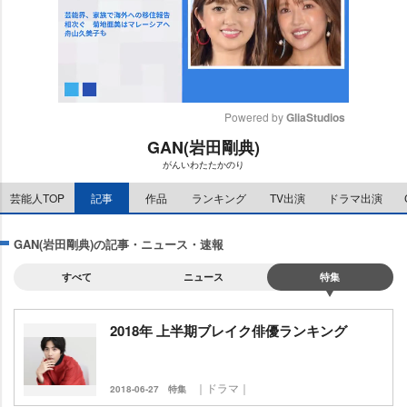
Powered by 
GliaStudios
GAN(岩田剛典)
M
がんいわたたかのり
u
t
芸能人TOP
記事
作品
ランキング
TV出演
ドラマ出演
e
GAN(岩田剛典)の記事・ニュース・速報
すべて
ニュース
特集
2018年 上半期ブレイク俳優ランキング
｜ドラマ｜
2018-06-27
特集