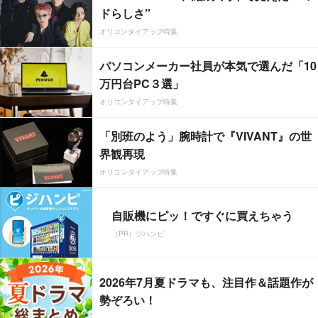
ドらしさ”
オリコンタイアップ特集
パソコンメーカー社員が本気で選んだ「10
万円台PC３選」
オリコンタイアップ特集
「別班のよう」腕時計で『VIVANT』の世
界観再現
オリコンタイアップ特集
自販機にピッ！ですぐに買えちゃう
（PR）ジハンピ
2026年7月夏ドラマも、注目作＆話題作が
勢ぞろい！