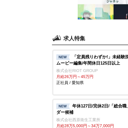
求人特集
「定員残りわずか!」未経験採
NEW
ムービー編集/年間休日125日以上
株式会社RIOT GROUP
月給26万円～45万円
正社員 / 愛知県
年休127日/完休2日/「総合
NEW
ダー候補
株式会社西原衛生工業所
月給28万5,000円～34万7,000円