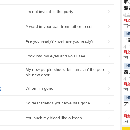
収
装
I'm not invited to the party
社
月
正社
A word in your ear, from father to son
N
「
Are you ready? - well are you ready?
株
月
Look into my eyes and you'll see
正社
N
My new purple shoes, bin' amazin' the peo
務
ple next door
株
月給
)
When I'm gone
正社
N
So dear friends your love has gone
ア
ウ
月
You suck my blood like a leech
正社