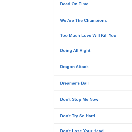
Dead On Time
We Are The Champions
Too Much Love Will Kill You
Doing All Right
Dragon Attack
Dreamer's Ball
Don't Stop Me Now
Don't Try So Hard
Don't Lose Your Head