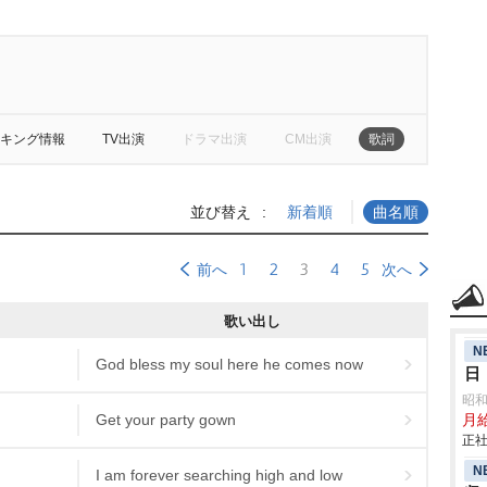
キング情報
TV出演
ドラマ出演
CM出演
歌詞
並び替え
新着順
曲名順
1
2
3
4
5
前へ
次へ
歌い出し
N
God bless my soul here he comes now
日
昭
Get your party gown
月給
正社
N
I am forever searching high and low