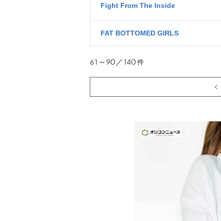
Fight From The Inside
FAT BOTTOMED GIRLS
61～90／140
件