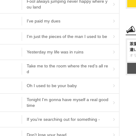
Fool always jumping never happy where y
ou land
I've paid my dues
I'm just the pieces of the man I used to be
茶
違
Yesterday my life was in ruins
オ
Take me to the room where the red's all re
d
Oh I used to be your baby
Tonight I'm gonna have myself a real good
time
If you're searching out for something -
Don't lose your head,