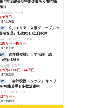
/賞与年2回/長期特別休暇あり/髪型服
自由
会福祉法人とらくろ
給28万円～
員 / 北海道
立川エリア「立飛グループ」の
EW
設備管理」/転勤なし/土日祝休
式会社立飛プロパティマネジメント
給25万円～45万円
員 / 東京都
管理職候補として活躍「総
EW
」/年休126日
式会社桐井製作所
29万4,000円～44万円
員 / 東京都
「会計税務スタッフ」/キャリ
EW
UP可能若手も多数活躍中
ィズアップ税理士法人
給27万円～
員 / 大阪府