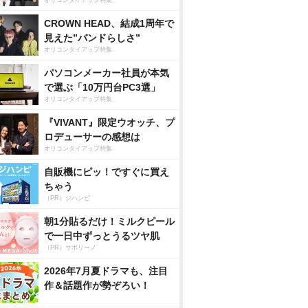
オリコンタイアップ特集
CROWN HEAD、結成1周年で
見えた”バンドらしさ”
オリコンタイアップ特集
パソコンメーカー社員が本気
で選ぶ「10万円台PC3選」
オリコンタイアップ特集
『VIVANT』限定ウオッチ、プ
ロデューサーの感想は
オリコンタイアップ特集
自販機にピッ！ですぐに買え
ちゃう
（PR）ジハンピ
朝1分貼るだけ！ミルクピール
で一日中ずっとうるツヤ肌
（PR）サボリーノ
2026年7月夏ドラマも、注目
作＆話題作が勢ぞろい！