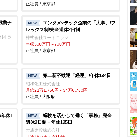
正社員 / 東京都
残業ナ
エンタメ×テック企業の「人事」/フ
NEW
レックス制/完全週休2日制
州 泉
株式会社ユートニック
年収500万円～700万円
正社員 / 東京都
第二新卒歓迎「経理」/年休134日
NEW
昭和化工株式会社
月給22万1,750円～34万6,750円
正社員 / 大阪府
/年休1
経験を活かして働く「事務」完全
NEW
週休2日制・年休125日
大成建設株式会社
月給25万円～40万円