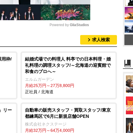
Powered by 
GliaStudios
求人検索
M
u
t
用枠/
結婚式場での料理人 料亭での日本料理・婚
礼料理の調理スタッフ/～北海道の迎賓館で
e
和食のプロへ～
エルムガーデン
月給25万円～27万8,800円
正社員 / 北海道
職」リー
自動車の販売スタッフ・買取スタッフ/東京
都練馬区で6月に新規店舗OPEN
株式会社ネクステージ
月給32万円～64万4,000円