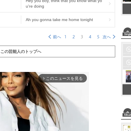
Hey you boy, think that you know what yo
u're doing
Ah you gonna take me home tonight
1
2
3
4
5
前へ
次へ
この芸能人のトップへ
このニュースを見る
arrow_forward_ios