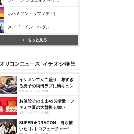
クイーン ジュエルズ～ヴェリー・ベスト・オブ・クイーン～
ボヘミアン・ラプソディ(オリジナル・サウンドトラック)
メイド・イン・ヘヴン
もっと見る
イケメンてんこ盛り！尊すぎ
る男子の純情ラブに胸キュン
オリコンタイアップ特集
お値段そのまま45％増量！フ
ァミマ夏の大盤振る舞い
オリコンタイアップ特集
SUPER★DRAGON、自ら描
いた”レトロフューチャー”